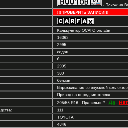
- Похож на В
!!!ПРОВЕРИТЬ ЗАПИСИ!!!
Калькулятор ОСАГО онлайн
16363
2995
седан
6
2995
300
бензин
Впрыскивание во впускной коллекто
Привод на передние колеса
Да
Нет
205/55 R16 - Правильно? -
-
дства:
111
TOYOTA
4846