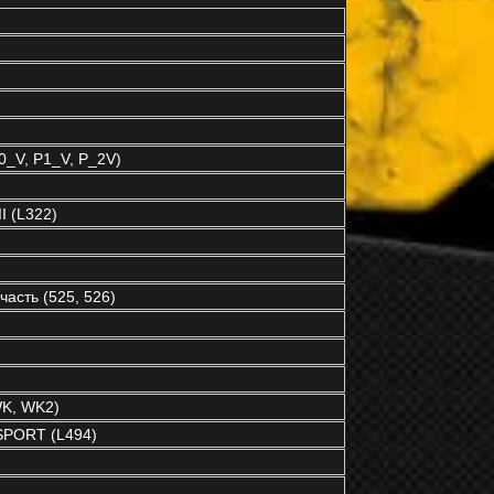
P0_V, P1_V, P_2V)
 (L322)
асть (525, 526)
K, WK2)
PORT (L494)