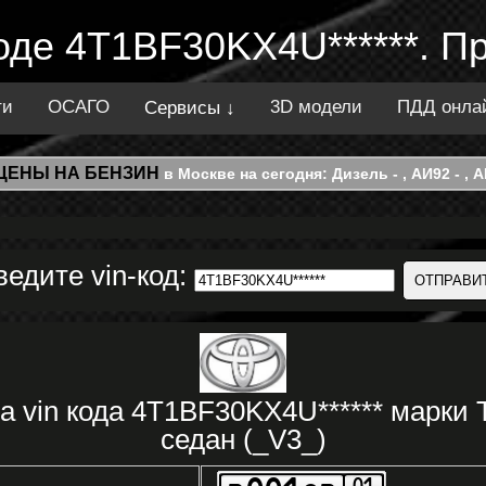
коде 4T1BF30KX4U******. П
ти
ОСАГО
3D модели
ПДД онла
Сервисы ↓
ЦЕНЫ НА БЕНЗИН
в Москве на сегодня: Дизель - , АИ92 - , АИ
ведите vin-код:
а vin кода 4T1BF30KX4U****** мар
седан (_V3_)