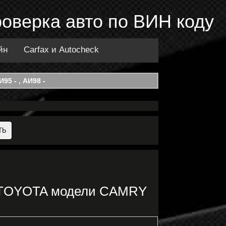
роверка авто по ВИН коду
йн
Carfax и Autocheck
95 - , АИ98 -
ки TOYOTA модели CAMRY