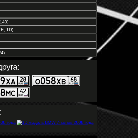
140)
TE, TD)
4)
руга:
: