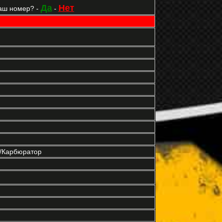
Да
Нет
аш номер? -
-
р/Карбюратор