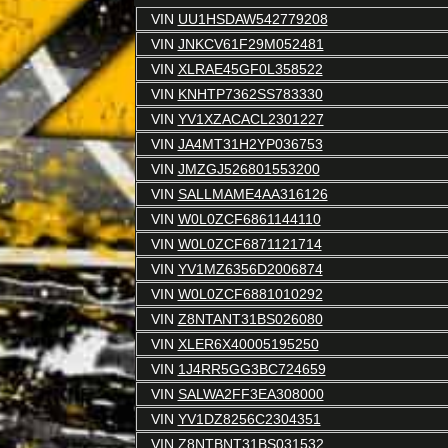
VIN
UU1HSDAW542779208
VIN
JNKCV61F29M052481
VIN
XLRAE45GF0L358522
VIN
KNHTP7362SS783330
VIN
YV1XZACACL2301227
VIN
JA4MT31H2YP036753
VIN
JMZGJ526801553200
VIN
SALLMAME4AA316126
VIN
W0L0ZCF6861144110
VIN
W0L0ZCF6871121714
VIN
YV1MZ6356D2006874
VIN
W0L0ZCF6881010292
VIN
Z8NTANT31BS026080
VIN
XLER6X40005195250
VIN
1J4RR5GG3BC724659
VIN
SALWA2FF3EA308000
VIN
YV1DZ8256C2304351
VIN
Z8NTBNT31BS031532