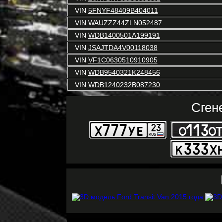
VIN
5FNYF48409B404011
VIN
WAUZZZ44ZLN052487
VIN
WDB1400501A199191
VIN
JSAJTDA4V00118038
VIN
VF1C0630510910905
VIN
WDB9540321K248456
VIN
WDB1240232B087230
Сген