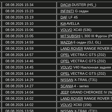
08.08.2026 15:34
DACIA
DUSTER (HS_)
08.08.2026 15:23
INFINITI
G седан
08.08.2026 15:19
DAF
LF 45
08.08.2026 15:10
KIA
AVELLA
08.08.2026 15:06
VOLVO
XC40 (536)
08.08.2026 15:05
MITSUBISHI
L 300 III Фургон (
08.08.2026 14:59
MAZDA
6 седан (GJ, GL)
08.08.2026 14:59
LAND ROVER
RANGE ROVER III
08.08.2026 14:57
OPEL
VECTRA C GTS (Z02)
08.08.2026 14:46
OPEL
VECTRA C GTS (Z02)
08.08.2026 14:45
VOLVO
V40 Наклонная задняя ч
08.08.2026 14:44
OPEL
VECTRA C GTS (Z02)
08.08.2026 14:29
NISSAN
X-TRAIL (T31)
08.08.2026 14:27
SCANIA
4 - series
08.08.2026 14:04
JEEP
GRAND CHEROKEE IV (W
08.08.2026 14:02
LAND ROVER
RANGE ROVER S
08.08.2026 14:02
VOLVO
XC60 (156)
08.08.2026 13:58
NISSAN
X-TRAIL (T31)