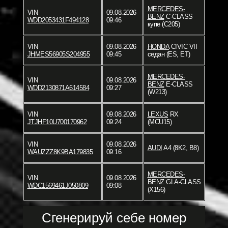
MERCEDES-
VIN
09.08.2026
BENZ
C-CLASS
WDD2053431F494128
09:46
купе (C205)
VIN
09.08.2026
HONDA
CIVIC VII
JHMES56905S204955
09:45
седан (ES, ET)
MERCEDES-
VIN
09.08.2026
BENZ
E-CLASS
WDD2130871A614584
09:27
(W213)
VIN
09.08.2026
LEXUS
RX
JTJHF10U700170962
09:24
(MCU15)
VIN
09.08.2026
AUDI
A4 (8K2, B8)
WAUZZZ8K9BA179835
09:16
MERCEDES-
VIN
09.08.2026
BENZ
GLA-CLASS
WDC1569461J050809
09:08
(X156)
Сгенерируй себе номер