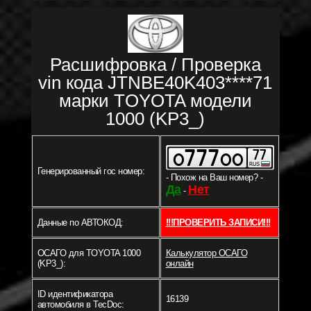
Расшифровка / Проверка
vin кода JTNBE40K403****71
марки TOYOTA модели
1000 (KP3_)
Генерированный гос номер:
- Похож на Ваш номер? -
Да
Нет
-
Данные по АВТОКОД:
!!!ПРОВЕРИТЬ ЗАПИСИ!!!
ОСАГО для TOYOTA 1000
Калькулятор ОСАГО
(KP3_):
онлайн
ID идентификатора
16139
автомобиля в TecDoc: