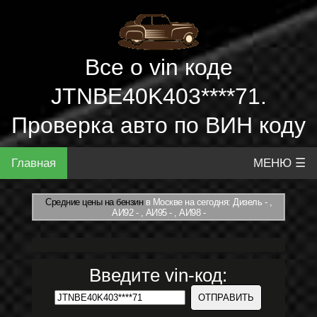
Все о vin коде
JTNBE40K403****71.
Проверка авто по ВИН коду
Главная
МЕНЮ ☰
Средние цены на бензин
в Москве на сегодня: Дизель - ,
АИ92 - , АИ95 - , АИ98 -
Введите vin-код: