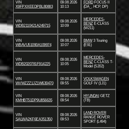
VIN
09.08.2026
FORD
FOCUS II
X9FPXXEEDPBL80883
10:13
(DA_, HCP, DP)
MERCEDES-
VIN
09.08.2026
BENZ
E-CLASS
WDB2110421A249715
10:09
(W211)
VIN
09.08.2026
BMW
3 Touring
WBAVU51090A109974
10:07
(E91)
MERCEDES-
VIN
09.08.2026
BENZ
C-CLASS T-
WDB2020781F914225
10:05
Model (S202)
VIN
09.08.2026
VOLKSWAGEN
WVWZZZ1JZ1W630470
09:55
GOLF IV (1J1)
VIN
09.08.2026
HYUNDAI
GETZ
KMHBT51DP9U856635
09:54
(TB)
LAND ROVER
VIN
09.08.2026
RANGE ROVER
SALWA2KF6EA351350
09:53
SPORT (L494)