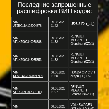
Последние запрошенные
расшифровки ВИН кодов:
VIN
09.08.2026
LEXUS
RX (_L1_)
JTJBC11A102004878
11:42
RENAULT
VIN
09.08.2026
MEGANE III
VF1KZ090349958888
11:32
Grandtour (KZ0/1)
RENAULT
VIN
09.08.2026
MEGANE III
VF1KZ090348035853
11:32
Grandtour (KZ0/1)
VIN
09.08.2026
HONDA
CIVIC VIII
NLAFD76708W090909
11:30
седан (FD, FA)
RENAULT
VIN
09.08.2026
MEGANE III
VF1KZ090347301000
11:27
Grandtour (KZ0/1)
VOLKSWAGEN
VIN
09.08.2026
GOLF PLUS (5M1,