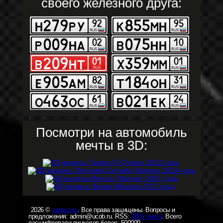
своего железного друга:
Посмотри на автомобиль
мечты в 3D:
2026 ©
carsvin.ru
. Все права защищены. Вопросы и
предложения: admin@ucob.ru. RSS:
RSS лента
. Всего
расшифровали винкодов более: 500000.