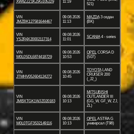
XW8ZZZ1KZ9G105229
11:19
521)
VIN
09.08.2026
MAZDA
3 седан
JMZBK127581644467
11:13
(BK)
VIN
09.08.2026
SCANIA
4 - series
YS2R4X20002117314
11:01
VIN
09.08.2026
OPEL
CORSA D
W0L0SDL6874418729
10:53
(S07)
TOYOTA
LAND
VIN
09.08.2026
CRUISER 200
JTMHV05J604124272
10:45
(_J2_)
MITSUBISHI
VIN
09.08.2026
OUTLANDER III
JMBXTGK1WJZ020183
10:13
(GG_W, GF_W, ZJ,
ZL)
VIN
09.08.2026
OPEL
ASTRA G
W0L0TGF3532149116
10:13
универсал (T98)