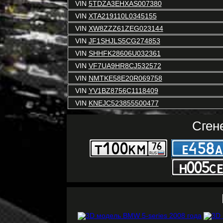
VIN
5TDZA3EHXAS007380
VIN
XTA219110L0345155
VIN
XW8ZZZ61ZEG023144
VIN
JF1SHJLS5CG274853
VIN
SHHFK28606U032361
VIN
VF7UA9HR8CJ532572
VIN
NMTKE58E20R069758
VIN
YV1BZ8756C1118409
VIN
KNEJC523855500477
Сген