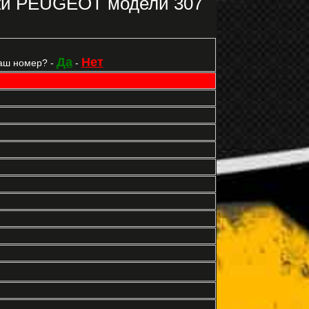
ки PEUGEOT модели 307
Да
Нет
аш номер? -
-