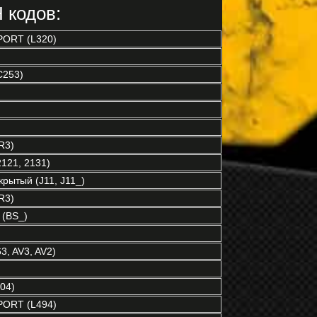
 кодов:
ORT (L320)
C253)
R3)
121, 2131)
рытый (J11, J11_)
R3)
(BS_)
3, AV3, AV2)
04)
ORT (L494)