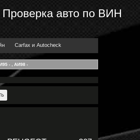
 Проверка авто по ВИН
йн
Carfax и Autocheck
95 - , АИ98 -