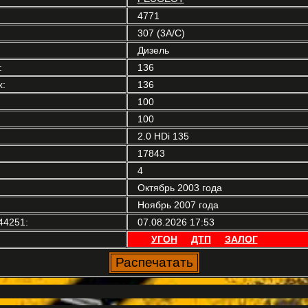
4771
307 (3A/C)
Дизель
:
136
:
136
100
100
2.0 HDi 135
17843
4
Октябрь 2003 года
Ноябрь 2007 года
44251:
07.08.2026 17:53
УГОН
ДТП
ЗАЛОГ