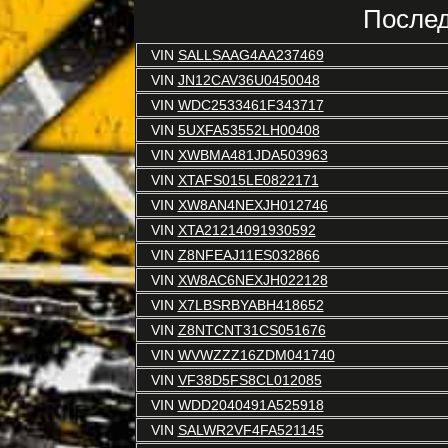
Послед
VIN
SALLSAAG4AA237469
VIN
JN12CAV36U0450048
VIN
WDC2533461F343717
VIN
5UXFA53552LH00408
VIN
XWBMA481JDA503963
VIN
XTAFS015LE0822171
VIN
XW8AN4NEXJH012746
VIN
XTA21214091930592
VIN
Z8NFEAJ11ES032866
VIN
XW8AC6NEXJH022128
VIN
X7LBSRBYABH418652
VIN
Z8NTCNT31CS051676
VIN
WVWZZZ16ZDM041740
VIN
VF38D5FS8CL012085
VIN
WDD2040491A525918
VIN
SALWR2VF4FA521145