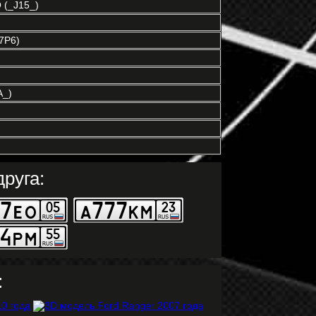
(_J15_)
7P6)
A_)
руга:
: