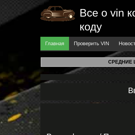
Все о vin
коду
Главная
Проверить VIN
Новос
СРЕДНИЕ 
В