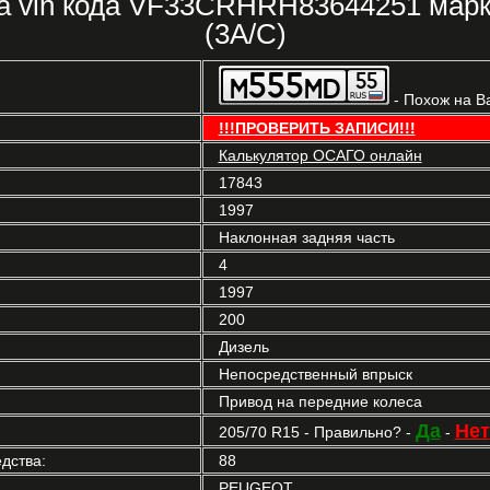
а vin кода VF33CRHRH83644251 мар
(3A/C)
- Похож на В
!!!ПРОВЕРИТЬ ЗАПИСИ!!!
Калькулятор ОСАГО онлайн
17843
1997
Наклонная задняя часть
4
1997
200
Дизель
Непосредственный впрыск
Привод на передние колеса
Да
Нет
205/70 R15 - Правильно? -
-
дства:
88
PEUGEOT