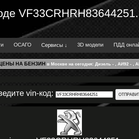
 коде VF33CRHRH83644251.
ти
ОСАГО
3D модели
ПДД онла
Сервисы ↓
ЦЕНЫ НА БЕНЗИН
в Москве на сегодня: Дизель - , АИ92 - , АИ
ведите vin-код: