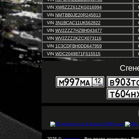
VIN
XW8ZZZ61ZKG016994
VIN
NMTBB0JE20R245813
VIN
3N1BCAC11UK562822
VIN
WV2ZZZ7HZBH043477
VIN
WV2ZZZ2KZCX073116
VIN
1C3CDFBH0DD647959
VIN
WDC2049871F515515
Сген
2026 ©
carsvin.ru
. Все права защищены. Во