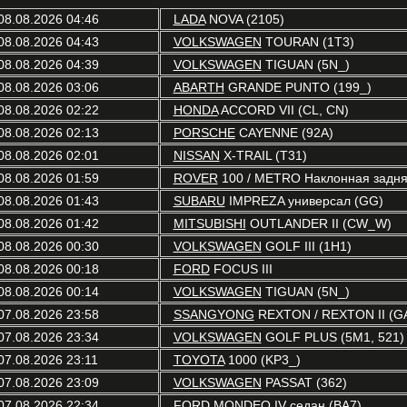
08.08.2026 04:46
LADA
NOVA (2105)
08.08.2026 04:43
VOLKSWAGEN
TOURAN (1T3)
08.08.2026 04:39
VOLKSWAGEN
TIGUAN (5N_)
08.08.2026 03:06
ABARTH
GRANDE PUNTO (199_)
08.08.2026 02:22
HONDA
ACCORD VII (CL, CN)
08.08.2026 02:13
PORSCHE
CAYENNE (92A)
08.08.2026 02:01
NISSAN
X-TRAIL (T31)
08.08.2026 01:59
ROVER
100 / METRO Наклонная задняя
08.08.2026 01:43
SUBARU
IMPREZA универсал (GG)
08.08.2026 01:42
MITSUBISHI
OUTLANDER II (CW_W)
08.08.2026 00:30
VOLKSWAGEN
GOLF III (1H1)
08.08.2026 00:18
FORD
FOCUS III
08.08.2026 00:14
VOLKSWAGEN
TIGUAN (5N_)
07.08.2026 23:58
SSANGYONG
REXTON / REXTON II (G
07.08.2026 23:34
VOLKSWAGEN
GOLF PLUS (5M1, 521)
07.08.2026 23:11
TOYOTA
1000 (KP3_)
07.08.2026 23:09
VOLKSWAGEN
PASSAT (362)
07.08.2026 22:34
FORD
MONDEO IV седан (BA7)