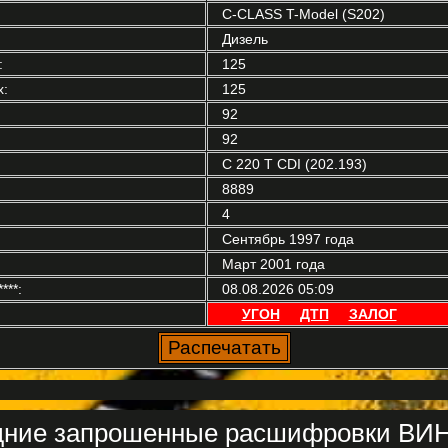
C-CLASS T-Model (S202)
Дизель
:
125
:
125
92
92
C 220 T CDI (202.193)
8889
4
Сентябрь 1997 года
Март 2001 года
**:
08.08.2026 05:09
УГОН
ДТП
ЗАЛОГ
ние запрошенные расшифровки ВИН