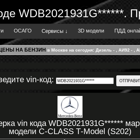
коде WDB2021931G******. 
ти
ОСАГО
3D модели
ПДД онла
Сервисы ↓
ЦЕНЫ НА БЕНЗИН
в Москве на сегодня: Дизель - , АИ92 - , АИ
ведите vin-код:
ерка vin кода WDB2021931G****** 
модели C-CLASS T-Model (S202)