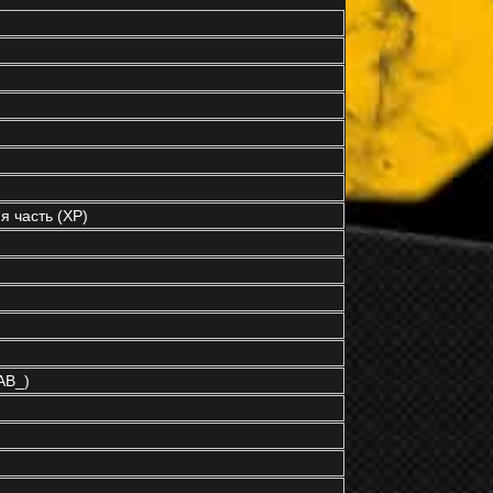
 часть (XP)
AB_)