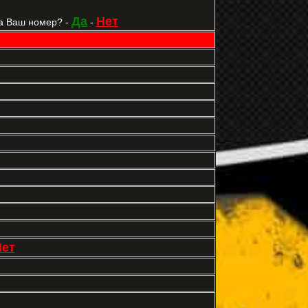
Да
Нет
а Ваш номер? -
-
Нет