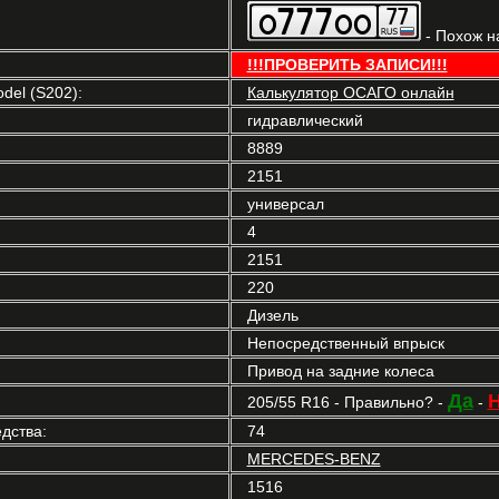
- Похож н
!!!ПРОВЕРИТЬ ЗАПИСИ!!!
el (S202):
Калькулятор ОСАГО онлайн
гидравлический
8889
2151
универсал
4
2151
220
Дизель
Непосредственный впрыск
Привод на задние колеса
Да
205/55 R16 - Правильно? -
-
дства:
74
MERCEDES-BENZ
1516