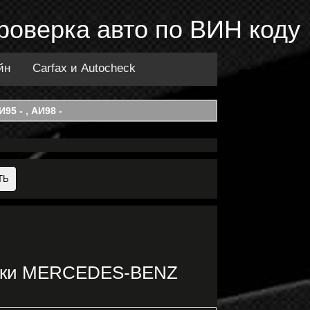
Проверка авто по ВИН коду
йн
Carfax и Autocheck
95 - , АИ98 -
марки MERCEDES-BENZ