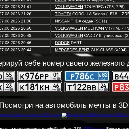
07.08.2026 21:41
VOLKSWAGEN
TOUAREG (7P5, 7P6)
07.08.2026 21:26
TOYOTA
COROLLA Saloon (_E18_, ZR
07.08.2026 21:06
NISSAN
TIIDA седан (SC11)
07.08.2026 20:50
VOLKSWAGEN
MULTIVAN V (7HM, 7HN,
07.08.2026 20:49
VOLKSWAGEN
CADDY III универсал (2
07.08.2026 20:46
DODGE
DART
07.08.2026 20:44
MERCEDES-BENZ
GLK-CLASS (X204)
ерируй себе номер своего железного д
Посмотри на автомобиль мечты в 3D
просы и предложения: admin@ucob.ru. RSS:
RSS лента
. Всего расш