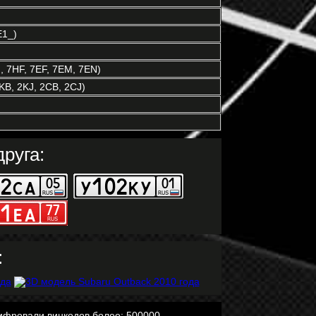
E1_)
 7HF, 7EF, 7EM, 7EN)
KB, 2KJ, 2CB, 2CJ)
руга:
:
ифровали винкодов более: 500000.