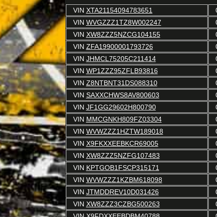
VIN
XTA21154094783651
VIN
WVGZZZ1TZ8W002247
VIN
XW8ZZZ5NZCG104155
VIN
ZFA19900001793726
VIN
JHMCL75205C211414
VIN
WP1ZZZ95ZFLB93816
VIN
Z8NTBNT31DS088310
VIN
SAXXCHWS8AV800603
VIN
JF1GG29602H800790
VIN
MMCGNKH809FZ03304
VIN
WVWZZZ1HZTW189018
VIN
X9FKXXEEBKCR69005
VIN
XW8ZZZ5NZFG107483
VIN
KPTGOB1FSCP315171
VIN
WVWZZZ1KZBM618098
VIN
JTMDDREV10D031426
VIN
XW8ZZZ3CZBG500263
VIN
X9FDXXEEBDBM40788