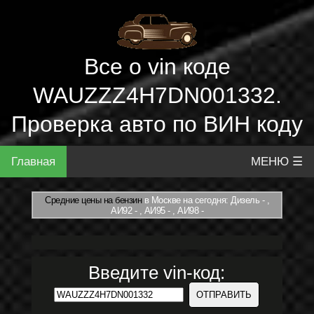
Все о vin коде
WAUZZZ4H7DN001332.
Проверка авто по ВИН коду
Главная
МЕНЮ ☰
Средние цены на бензин
в Москве на сегодня: Дизель - ,
АИ92 - , АИ95 - , АИ98 -
Введите vin-код: