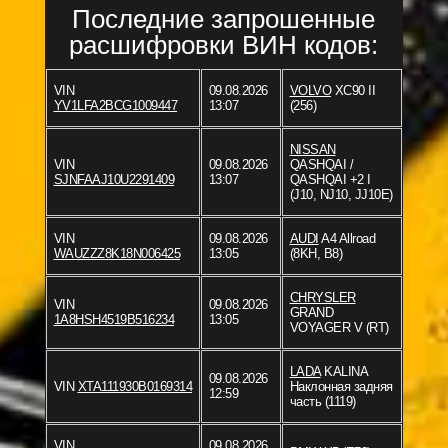
Последние запрошенные
расшифровки ВИН кодов:
VIN
09.08.2026
VOLVO
XC90 II
YV1LFA2BCG1009447
13:07
(256)
NISSAN
VIN
09.08.2026
QASHQAI /
SJNFAAJ10U2291409
13:07
QASHQAI +2 I
(J10, NJ10, JJ10E)
VIN
09.08.2026
AUDI
A4 Allroad
WAUZZZ8K18N006425
13:05
(8KH, B8)
CHRYSLER
VIN
09.08.2026
GRAND
1A8HSH4519B516234
13:05
VOYAGER V (RT)
LADA
KALINA
09.08.2026
VIN
XTA111930B0169314
Наклонная задняя
12:59
часть (1119)
VIN
09.08.2026