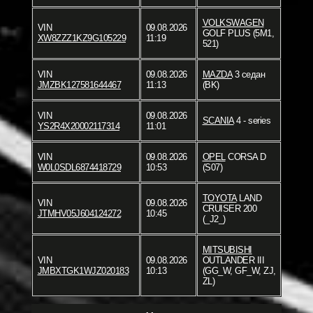
VOLKSWAGEN
VIN
09.08.2026
GOLF PLUS (5M1,
XW8ZZZ1KZ9G105229
11:19
521)
VIN
09.08.2026
MAZDA
3 седан
JMZBK127581644467
11:13
(BK)
VIN
09.08.2026
SCANIA
4 - series
YS2R4X20002117314
11:01
VIN
09.08.2026
OPEL
CORSA D
W0L0SDL6874418729
10:53
(S07)
TOYOTA
LAND
VIN
09.08.2026
CRUISER 200
JTMHV05J604124272
10:45
(_J2_)
MITSUBISHI
VIN
09.08.2026
OUTLANDER III
JMBXTGK1WJZ020183
10:13
(GG_W, GF_W, ZJ,
ZL)