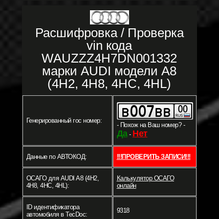
Расшифровка / Проверка
vin кода
WAUZZZ4H7DN001332
марки AUDI модели A8
(4H2, 4H8, 4HC, 4HL)
Генерированный гос номер:
- Похож на Ваш номер? -
Да
Нет
-
Данные по АВТОКОД:
!!!ПРОВЕРИТЬ ЗАПИСИ!!!
ОСАГО для AUDI A8 (4H2,
Калькулятор ОСАГО
4H8, 4HC, 4HL):
онлайн
ID идентификатора
9318
автомобиля в TecDoc: