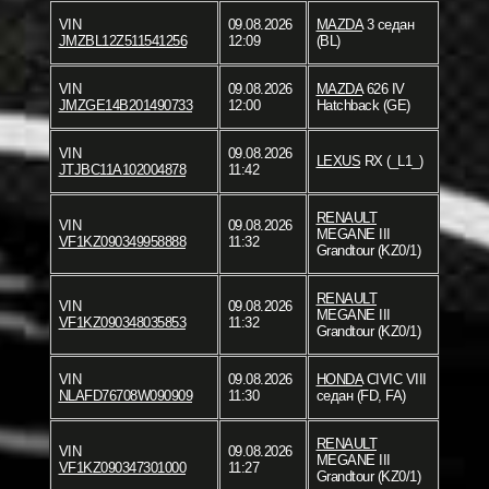
VIN
09.08.2026
MAZDA
3 седан
JMZBL12Z511541256
12:09
(BL)
VIN
09.08.2026
MAZDA
626 IV
JMZGE14B201490733
12:00
Hatchback (GE)
VIN
09.08.2026
LEXUS
RX (_L1_)
JTJBC11A102004878
11:42
RENAULT
VIN
09.08.2026
MEGANE III
VF1KZ090349958888
11:32
Grandtour (KZ0/1)
RENAULT
VIN
09.08.2026
MEGANE III
VF1KZ090348035853
11:32
Grandtour (KZ0/1)
VIN
09.08.2026
HONDA
CIVIC VIII
NLAFD76708W090909
11:30
седан (FD, FA)
RENAULT
VIN
09.08.2026
MEGANE III
VF1KZ090347301000
11:27
Grandtour (KZ0/1)