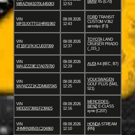
BMW
X5 (E70)
WBAZW41070L445083
12:53
FORD
TRANSIT
VIN
09.08.2026
CUSTOM V362
WF01XXTTG1HR81992
12:43
автобус (F3)
TOYOTA
LAND
VIN
09.08.2026
CRUISER PRADO
4T1BF1FKXCU037099
12:37
(_J15_)
VIN
09.08.2026
AUDI
A4 (8EC, B7)
WAUZZZ8E17A079780
12:29
VOLKSWAGEN
VIN
09.08.2026
GOLF PLUS (5M1,
WVWZZZ1KZDM687045
12:25
521)
MERCEDES-
VIN
09.08.2026
BENZ
E-CLASS
WDD2073881F239925
12:16
купе (C207)
VIN
09.08.2026
HONDA
STREAM
JHMRN38501C204860
12:10
(RN)