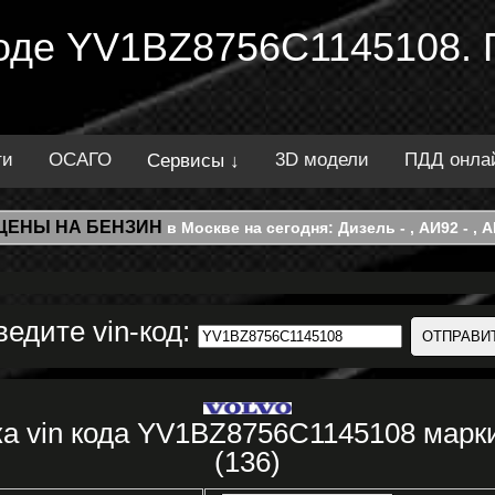
 коде YV1BZ8756C1145108. 
ти
ОСАГО
3D модели
ПДД онла
Сервисы ↓
ЦЕНЫ НА БЕНЗИН
в Москве на сегодня: Дизель - , АИ92 - , АИ
ведите vin-код:
а vin кода YV1BZ8756C1145108 марк
(136)