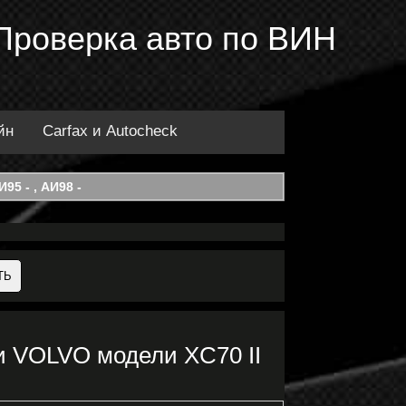
Проверка авто по ВИН
йн
Carfax и Autocheck
95 - , АИ98 -
и VOLVO модели XC70 II