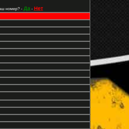
Да
Нет
аш номер? -
-