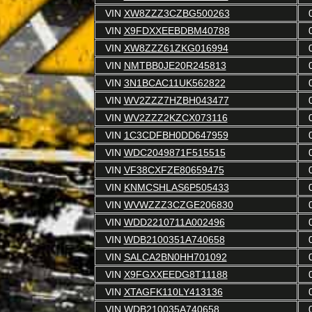
VIN
XW8ZZZ3CZBG500263
VIN
X9FDXXEEBDBM40788
VIN
XW8ZZZ61ZKG016994
VIN
NMTBB0JE20R245813
VIN
3N1BCAC11UK562822
VIN
WV2ZZZ7HZBH043477
VIN
WV2ZZZ2KZCX073116
VIN
1C3CDFBH0DD647959
VIN
WDC2049871F515515
VIN
VF38CXFZE80659475
VIN
KNMCSHLAS6P505433
VIN
WVWZZZ3CZGE206830
VIN
WDD2210711A002496
VIN
WDB2100351A740658
VIN
SALCA2BN0HH701092
VIN
X9FGXXEEDG8T11188
VIN
XTAGFK110LY413136
VIN
WDB210035A740658