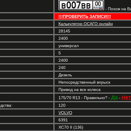
- Похож на В
!!!ПРОВЕРИТЬ ЗАПИСИ!!!
Калькулятор ОСАГО онлайн
28145
2400
универсал
5
2400
240
Дизель
Непосредственный впрыск
Привод на все колеса
Да
Нет
175/70 R13 - Правильно? -
-
дства:
120
VOLVO
6391
XC70 II (136)