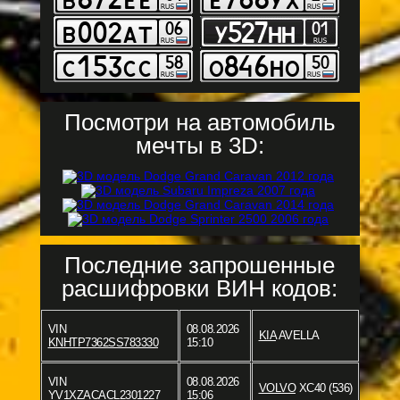
Посмотри на автомобиль
мечты в 3D:
Последние запрошенные
расшифровки ВИН кодов:
VIN
08.08.2026
KIA
AVELLA
KNHTP7362SS783330
15:10
VIN
08.08.2026
VOLVO
XC40 (536)
YV1XZACACL2301227
15:06