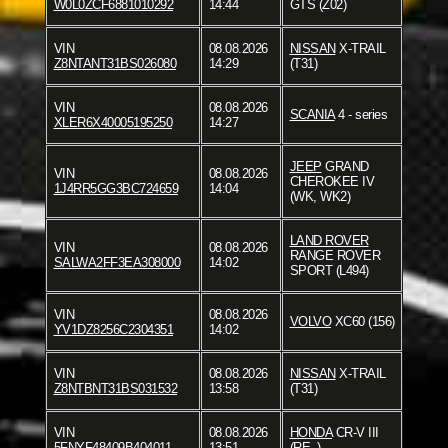
W0L0ZCF6881010292
14:44
GTS (Z02)
VIN
08.08.2026
NISSAN
X-TRAIL
Z8NTANT31BS026080
14:29
(T31)
VIN
08.08.2026
SCANIA
4 - series
XLER6X40005195250
14:27
JEEP
GRAND
VIN
08.08.2026
CHEROKEE IV
1J4RR5GG3BC724659
14:04
(WK, WK2)
LAND ROVER
VIN
08.08.2026
RANGE ROVER
SALWA2FF3EA308000
14:02
SPORT (L494)
VIN
08.08.2026
VOLVO
XC60 (156)
YV1DZ8256C2304351
14:02
VIN
08.08.2026
NISSAN
X-TRAIL
Z8NTBNT31BS031532
13:58
(T31)
VIN
08.08.2026
HONDA
CR-V III
5FNYF48409B404011
13:51
(RE_)