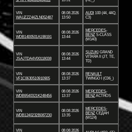
VIN
08.08.2026
AUDI
100 (44, 44Q,
WAUZZZ44ZLN052487
13:50
C3)
MERCEDES-
VIN
08.08.2026
BENZ
S-CLASS
WDB1400501A199191
13:44
(W140)
SUZUKI
GRAND
VIN
08.08.2026
VITARA II (JT, TE,
JSAJTDA4V00118038
13:44
TD)
VIN
08.08.2026
RENAULT
VF1C0630510910905
13:37
TWINGO I (C06_)
VIN
08.08.2026
MERCEDES-
WDB9540321K248456
13:37
BENZ
ACTROS
MERCEDES-
VIN
08.08.2026
BENZ
СЕДАН
WDB1240232B087230
13:35
(W124)
VIN
08.08.2026