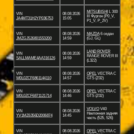
MITSUBISHI
L 300
VIN
08.08.2026
III Фургон (P0_V,
JA4MT31H2YP036753
15:05
P1_V, P_2V)
VIN
08.08.2026
MAZDA
6 седан
JMZGJ526801553200
14:59
(GJ, GL)
LAND ROVER
VIN
08.08.2026
RANGE ROVER III
SALLMAME4AA316126
14:59
(L322)
VIN
08.08.2026
OPEL
VECTRA C
W0L0ZCF6861144110
14:57
GTS (Z02)
VIN
08.08.2026
OPEL
VECTRA C
W0L0ZCF6871121714
14:46
GTS (Z02)
VOLVO
V40
VIN
08.08.2026
Наклонная задняя
YV1MZ6356D2006874
14:45
часть (525, 526)
VIN
08.08.2026
OPEL
VECTRA C