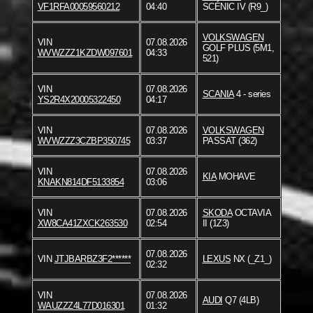
VF1RFA00059560212
04:40
SCÉNIC IV (R9_)
VOLKSWAGEN
VIN
07.08.2026
GOLF PLUS (5M1,
WVWZZZ1KZDW097601
04:33
521)
VIN
07.08.2026
SCANIA
4 - series
YS2R4X20005322450
04:17
VIN
07.08.2026
VOLKSWAGEN
WVWZZZ3CZBP350745
03:37
PASSAT (362)
VIN
07.08.2026
KIA
MOHAVE
KNAKN814DF5133854
03:06
VIN
07.08.2026
SKODA
OCTAVIA
XW8CA41ZXCK263530
02:54
II (1Z3)
07.08.2026
VIN
JTJBARBZ3F2******
LEXUS
NX (_Z1_)
02:32
VIN
07.08.2026
AUDI
Q7 (4LB)
WAUZZZ4L77D016301
01:32