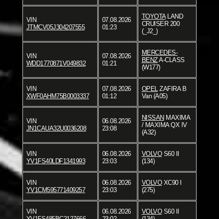
TOYOTA
LAND
VIN
07.08.2026
CRUISER 200
JTMCV05J304207555
01:23
(_J2_)
MERCEDES-
VIN
07.08.2026
BENZ
A-CLASS
WDD1770871V049832
01:21
(W177)
VIN
07.08.2026
OPEL
ZAFIRA B
XWF0AHM75B0003337
01:12
Van (A05)
NISSAN
MAXIMA
VIN
06.08.2026
/ MAXIMA QX IV
JN1CAUA32U0036208
23:08
(A32)
VIN
06.08.2026
VOLVO
S60 II
YV1FS40LDF1341993
23:03
(134)
VIN
06.08.2026
VOLVO
XC90 I
YV1CM595771409257
23:03
(275)
VIN
06.08.2026
VOLVO
S60 II
YV1FS485BC2127666
23:02
(134)