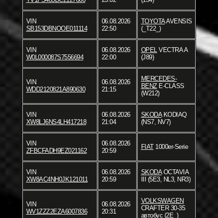
VIN
06.08.2026
TOYOTA
AVENSIS
SB153DBNOOE011114
22:50
(_T22_)
VIN
06.08.2026
OPEL
VECTRA A
W0L000087S7556694
22:00
(J89)
MERCEDES-
VIN
06.08.2026
BENZ
E-CLASS
WDD2120821A890630
21:15
(W212)
VIN
06.08.2026
SKODA
KODIAQ
XW8LJ6NS4LH417218
21:04
(NS7, NV7)
VIN
06.08.2026
FIAT
1000er-Serie
ZFBCFADH9EZ021162
20:59
VIN
06.08.2026
SKODA
OCTAVIA
XW8AC4NH0JK121011
20:59
III (5E3, NL3, NR3)
VOLKSWAGEN
VIN
06.08.2026
CRAFTER 30-35
WV1ZZZ2EZA6007836
20:31
автобус (2E_)