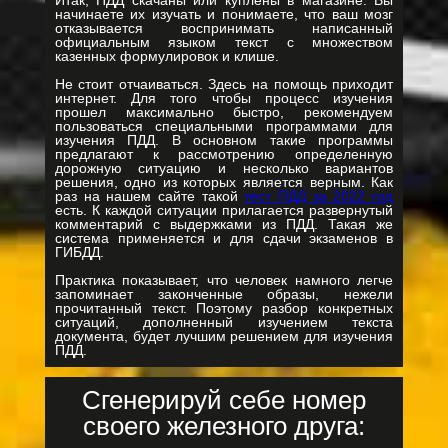
Итак, ПДД скачаны или куплены в магазине. Вы
начинаете их изучать и понимаете, что ваш мозг
отказывается воспринимать написанный
официальным языком текст с множеством
казенных формулировок и клише.
Не стоит отчаиваться. Здесь на помощь приходит
интернет. Для того чтобы процесс изучения
прошел максимально быстро, рекомендуем
пользоваться специальными программами для
изучения ПДД. В основном такие программы
предлагают к рассмотрению определенную
дорожную ситуацию и несколько вариантов
решения, одно из которых является верным. Как
раз на нашем сайте такой
тест ПДД за 2022 год
есть. К каждой ситуации прилагается развернутый
комментарий с выдержками из ПДД. Такая же
система применяется и для сдачи экзаменов в
ГИБДД.
Практика показывает, что человек намного легче
запоминает законченные образы, нежели
прочитанный текст. Поэтому разбор конкретных
ситуаций, дополненный изучением текста
документа, будет лучшим решением для изучения
ПДД.
Сгенерируй себе номер
своего железного друга: