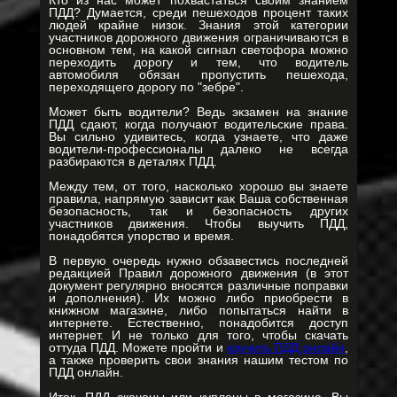
Кто из нас может похвастаться своим знанием
ПДД? Думается, среди пешеходов процент таких
людей крайне низок. Знания этой категории
участников дорожного движения ограничиваются в
основном тем, на какой сигнал светофора можно
переходить дорогу и тем, что водитель
автомобиля обязан пропустить пешехода,
переходящего дорогу по "зебре".
Может быть водители? Ведь экзамен на знание
ПДД сдают, когда получают водительские права.
Вы сильно удивитесь, когда узнаете, что даже
водители-профессионалы далеко не всегда
разбираются в деталях ПДД.
Между тем, от того, насколько хорошо вы знаете
правила, напрямую зависит как Ваша собственная
безопасность, так и безопасность других
участников движения. Чтобы выучить ПДД,
понадобятся упорство и время.
В первую очередь нужно обзавестись последней
редакцией Правил дорожного движения (в этот
документ регулярно вносятся различные поправки
и дополнения). Их можно либо приобрести в
книжном магазине, либо попытаться найти в
интернете. Естественно, понадобится доступ
интернет. И не только для того, чтобы скачать
оттуда ПДД. Можете пройти и
изучить ПДД онлайн
,
а также проверить свои знания нашим тестом по
ПДД онлайн.