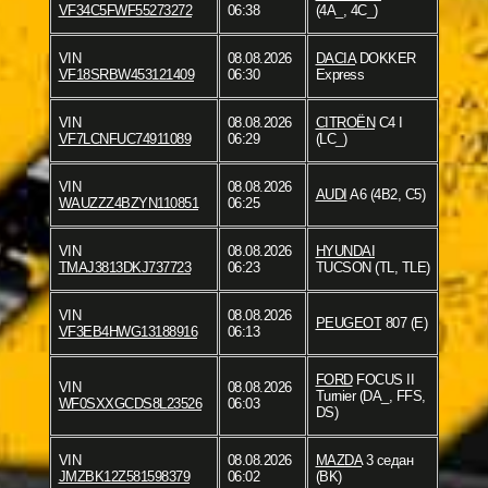
VF34C5FWF55273272
06:38
(4A_, 4C_)
VIN
08.08.2026
DACIA
DOKKER
VF18SRBW453121409
06:30
Express
VIN
08.08.2026
CITROËN
C4 I
VF7LCNFUC74911089
06:29
(LC_)
VIN
08.08.2026
AUDI
A6 (4B2, C5)
WAUZZZ4BZYN110851
06:25
VIN
08.08.2026
HYUNDAI
TMAJ3813DKJ737723
06:23
TUCSON (TL, TLE)
VIN
08.08.2026
PEUGEOT
807 (E)
VF3EB4HWG13188916
06:13
FORD
FOCUS II
VIN
08.08.2026
Turnier (DA_, FFS,
WF0SXXGCDS8L23526
06:03
DS)
VIN
08.08.2026
MAZDA
3 седан
JMZBK12Z581598379
06:02
(BK)