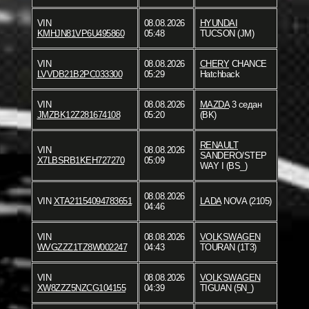
VIN
08.08.2026
HYUNDAI
KMHJN81VP6U495860
05:48
TUCSON (JM)
VIN
08.08.2026
CHERY
CHANCE
LVVDB21B2PC033300
05:29
Hatchback
VIN
08.08.2026
MAZDA
3 седан
JMZBK12Z281674108
05:20
(BK)
RENAULT
VIN
08.08.2026
SANDERO/STEP
X7LBSRB1KEH727270
05:09
WAY I (BS_)
08.08.2026
VIN
XTA21154094783651
LADA
NOVA (2105)
04:46
VIN
08.08.2026
VOLKSWAGEN
WVGZZZ1TZ8W002247
04:43
TOURAN (1T3)
VIN
08.08.2026
VOLKSWAGEN
XW8ZZZ5NZCG104155
04:39
TIGUAN (5N_)