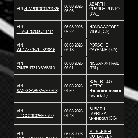
ABARTH
08.08.2026
VIN
ZFA19900001793726
GRANDE PUNTO
03:06
(199_)
VIN
08.08.2026
HONDA
ACCORD
JHMCL75205C211414
02:22
VII (CL, CN)
VIN
08.08.2026
PORSCHE
WP1ZZZ95ZFLB93816
02:13
CAYENNE (92A)
VIN
08.08.2026
NISSAN
X-TRAIL
Z8NTBNT31DS088310
02:01
(T31)
ROVER
100 /
VIN
08.08.2026
METRO
SAXXCHWS8AV800603
01:59
Наклонная задняя
часть (XP)
SUBARU
VIN
08.08.2026
IMPREZA
JF1GG29602H800790
01:43
универсал (GG)
MITSUBISHI
VIN
08.08.2026
OUTLANDER II