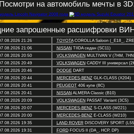
Посмотри на автомобиль мечты в 3D
ние запрошенные расшифровки ВИН
07.08.2026 21:26
TOYOTA
COROLLA Saloon (_E18_, ZRE
07.08.2026 21:06
NISSAN
TIIDA седан (SC11)
07.08.2026 20:50
VOLKSWAGEN
MULTIVAN V (7HM, 7HN,
07.08.2026 20:49
VOLKSWAGEN
CADDY III универсал (2K
07.08.2026 20:46
DODGE
DART
07.08.2026 20:44
MERCEDES-BENZ
GLK-CLASS (X204)
07.08.2026 20:41
PEUGEOT
406 купе (8C)
07.08.2026 20:41
NISSAN
ALMERA Classic (B10)
07.08.2026 20:09
VOLKSWAGEN
PASSAT Variant (3C5)
07.08.2026 20:07
MERCEDES-BENZ
S-CLASS (W221)
07.08.2026 20:00
MERCEDES-BENZ
E-CLASS (W210)
07.08.2026 19:35
LAND ROVER
DISCOVERY SPORT (L55
07.08.2026 19:31
FORD
FOCUS II (DA_, HCP, DP)