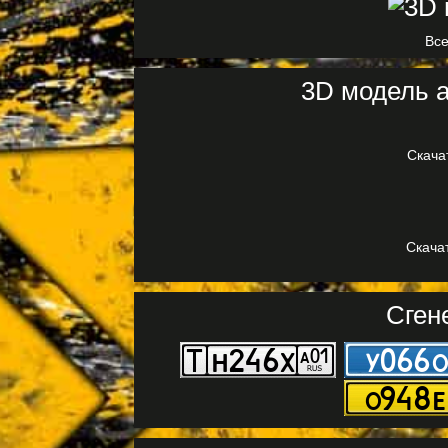
Все
3D модель а
Скача
Скачат
Сген