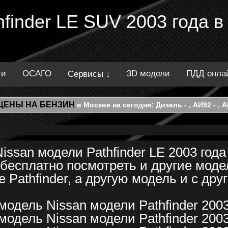
hfinder LE SUV 2003 года в
ти
ОСАГО
3D модели
ПДД онла
Сервисы ↓
ЦЕНЫ НА БЕНЗИН
в Москве на сегодня: Дизель - , АИ92 - , АИ
ssan модели Pathfinder LE 2003 год
бесплатно посмотреть и другие модел
 Pathfinder, а другую модель и с дру