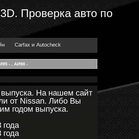
 3D. Проверка авто по
йн
Carfax и Autocheck
95 - , АИ98 -
а выпуска. На нашем сайт
и от Nissan. Либо Вы
гим годом выпуска.