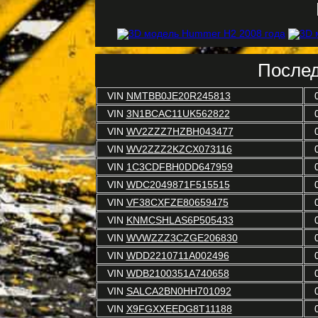
Послед
VIN
NMTBB0JE20R245813
VIN
3N1BCAC11UK562822
VIN
WV2ZZZ7HZBH043477
VIN
WV2ZZZ2KZCX073116
VIN
1C3CDFBH0DD647959
VIN
WDC2049871F515515
VIN
VF38CXFZE80659475
VIN
KNMCSHLAS6P505433
VIN
WVWZZZ3CZGE206830
VIN
WDD2210711A002496
VIN
WDB2100351A740658
VIN
SALCA2BN0HH701092
VIN
X9FGXXEEDG8T11188