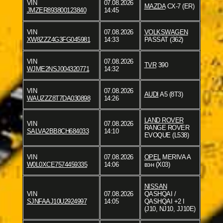
VIN
07.08.2026
MAZDA
CX-7 (ER)
JMZER893800123840
14:45
VIN
07.08.2026
VOLKSWAGEN
XW8ZZZ4G3FG045981
14:33
PASSAT (362)
VIN
07.08.2026
TVR
390
WJME2NSJ004320771
14:32
VIN
07.08.2026
AUDI
A5 (8T3)
WAUZZZ8T7DA030898
14:26
LAND ROVER
VIN
07.08.2026
RANGE ROVER
SALVA2BB8CH684033
14:10
EVOQUE (L538)
VIN
07.08.2026
OPEL
MERIVA A
W0L0XCE7574459335
14:06
вэн (X03)
NISSAN
VIN
07.08.2026
QASHQAI /
SJNFAAJ10U2924997
14:05
QASHQAI +2 I
(J10, NJ10, JJ10E)