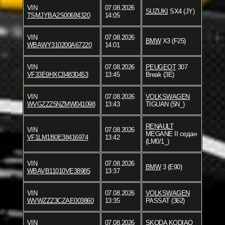
VIN
07.08.2026
SUZUKI
SX4 (JY)
TSMJYBA2S00684320
14:05
VIN
07.08.2026
BMW
X3 (F25)
WBAWY310200A67220
14:01
VIN
07.08.2026
PEUGEOT
307
VF33E9HXC84830453
13:45
Break (3E)
VIN
07.08.2026
VOLKSWAGEN
WVGZZZ5NZMW041098
13:43
TIGUAN (5N_)
RENAULT
VIN
07.08.2026
MEGANE II седан
VF1LM1B0E38416974
13:42
(LM0/1_)
VIN
07.08.2026
BMW
3 (E90)
WBAVB11010VE38985
13:37
VIN
07.08.2026
VOLKSWAGEN
WVWZZZ3CZAE003860
13:35
PASSAT (362)
VIN
07.08.2026
SKODA
KODIAQ