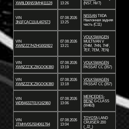
XW8LD6NS5MH411128
13:26
(NS7, NV7)
NISSAN
TIIDA
VIN
07.08.2026
Наклонная задняя
3N1FCAC11UL467673
13:25
часть (C11)
VOLKSWAGEN
VIN
07.08.2026
MULTIVAN V
XW8ZZZ7HZHG002822
13:21
(7HM, 7HN, 7HF,
7EF, 7EM, 7EN)
VIN
07.08.2026
VOLKSWAGEN
XW8ZZZ3CZ8GOO6380
13:19
PASSAT CC (357)
VIN
07.08.2026
VOLKSWAGEN
XW8ZZZ3CZ9GOO6380
13:18
PASSAT CC (357)
MERCEDES-
VIN
07.08.2026
BENZ
G-CLASS
WDB4632701X162960
13:06
(W463)
TOYOTA
LAND
VIN
07.08.2026
CRUISER 200
JTMHV05J504061794
13:04
(_J2_)