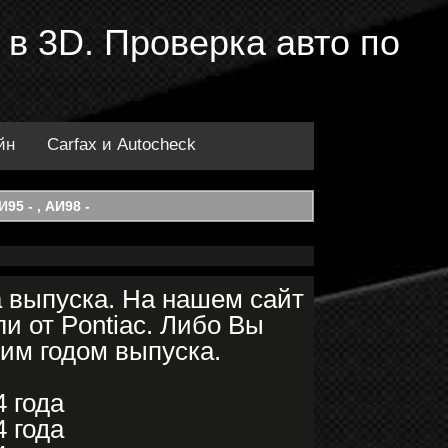
 в 3D. Проверка авто по
йн
Carfax и Autocheck
95 - , АИ98 -
а выпуска. На нашем сайт
и от Pontiac. Либо Вы
гим годом выпуска.