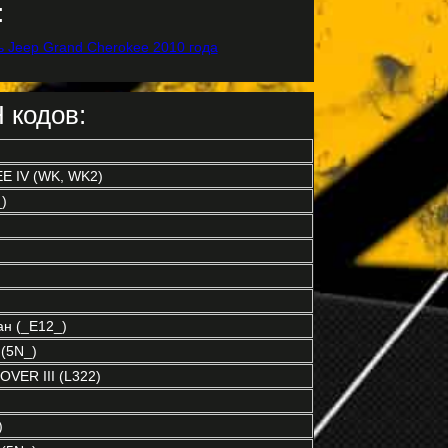
:
 кодов:
 IV (WK, WK2)
)
н (_E12_)
(5N_)
VER III (L322)
)