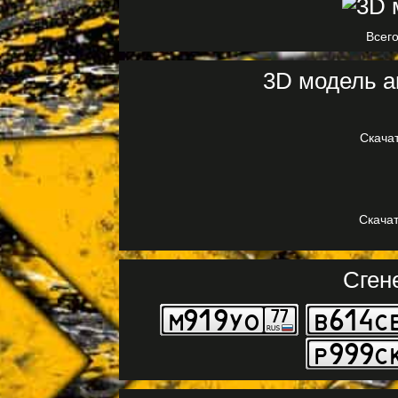
Всего
3D модель а
Скачат
Скачат
Сген