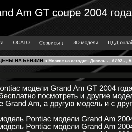
and Am GT coupe 2004 года
ти
ОСАГО
3D модели
ПДД онла
Сервисы ↓
ЦЕНЫ НА БЕНЗИН
в Москве на сегодня: Дизель - , АИ92 - , АИ
ntiac модели Grand Am GT 2004 год
есплатно посмотреть и другие модел
 Grand Am, а другую модель и с дру