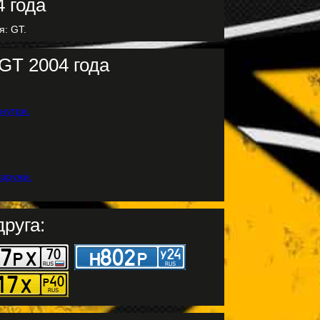
я: GT.
GT 2004 года
руга: