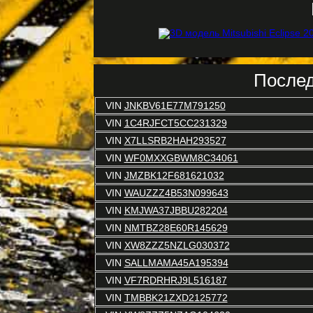
Послед
VIN
JNKBV61E77M791250
VIN
1C4RJFCT5CC231329
VIN
X7LLSRB2HAH293527
VIN
WF0MXXGBWM8C34061
VIN
JMZBK12F681621032
VIN
WAUZZZ4B53N099643
VIN
KMJWA37JBBU282204
VIN
NMTBZ28E60R145629
VIN
XW8ZZZ5NZLG030372
VIN
SALLMAMA45A195394
VIN
VF7RDRHRJ9L516187
VIN
TMBBK21ZXD2125772