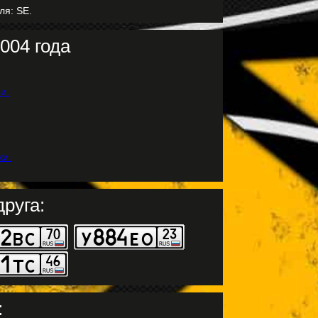
ля: SE.
004 года
руга:
: