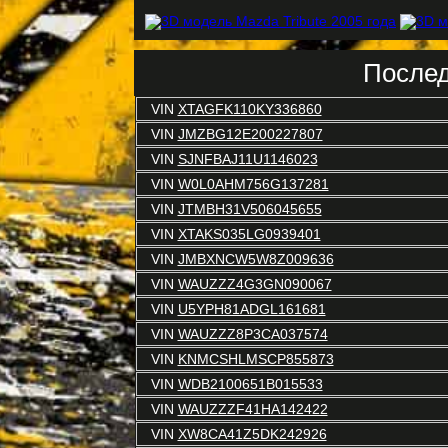
Послед
VIN
XTAGFK110KY336860
VIN
JMZBG12E200227807
VIN
SJNFBAJ11U1146023
VIN
W0L0AHM756G137281
VIN
JTMBH31V506045655
VIN
XTAKS035LG0939401
VIN
JMBXNCW5W8Z009636
VIN
WAUZZZ4G3GN090067
VIN
U5YPH81ADGL161681
VIN
WAUZZZ8P3CA037574
VIN
KNMCSHLMSCP855873
VIN
WDB2100651B015533
VIN
WAUZZZF41HA142422
VIN
XW8CA41Z5DK242926