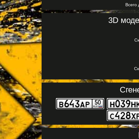
Всего 
3D моде
Ск
Ск
Сген