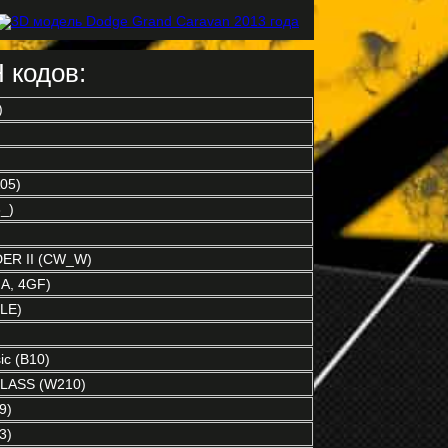
 кодов:
)
05)
3_)
R II (CW_W)
A, 4GF)
LE)
c (B10)
LASS (W210)
9)
3)