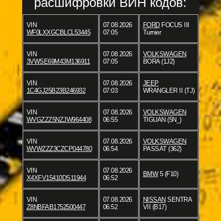
расшифровки ВИН кодов:
VIN
07.08.2026
FORD
FOCUS III
WF0LXXGCBLCL53445
07:05
Turnier
VIN
07.08.2026
VOLKSWAGEN
3VWSE69M43M136911
07:05
BORA (1J2)
VIN
07.08.2026
JEEP
1C4GJ25B23B246932
07:03
WRANGLER II (TJ)
VIN
07.08.2026
VOLKSWAGEN
WVGZZZ5NZJW964408
06:55
TIGUAN (5N_)
VIN
07.08.2026
VOLKSWAGEN
WVWZZZ3CZCP044780
06:54
PASSAT (362)
VIN
07.08.2026
BMW
5 (F10)
X4XFV15410DS11944
06:52
VIN
07.08.2026
NISSAN
SENTRA
Z8NBFAB1752500447
06:52
VII (B17)