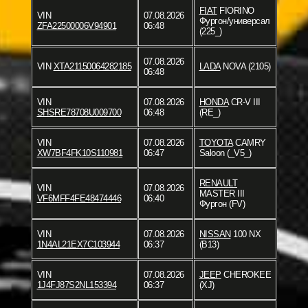
FIAT
FIORINO
VIN
07.08.2026
Фургон/универсал
ZFA22500006V94901
06:48
(225_)
07.08.2026
VIN
XTA21150064282185
LADA
NOVA (2105)
06:48
VIN
07.08.2026
HONDA
CR-V III
SHSRE78708U009700
06:48
(RE_)
VIN
07.08.2026
TOYOTA
CAMRY
XW7BF4FK10S110981
06:47
Saloon (_V5_)
RENAULT
VIN
07.08.2026
MASTER III
VF6MFF4FE48474446
06:40
Фургон (FV)
VIN
07.08.2026
NISSAN
100 NX
1N4AL21EX7C103944
06:37
(B13)
VIN
07.08.2026
JEEP
CHEROKEE
1J4FJ87S2NL153394
06:37
(XJ)