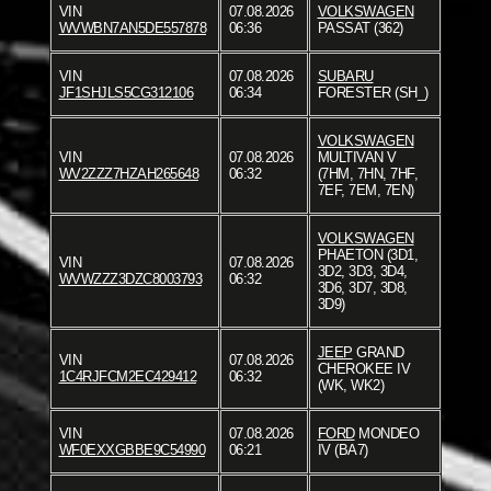
VIN
07.08.2026
VOLKSWAGEN
WVWBN7AN5DE557878
06:36
PASSAT (362)
VIN
07.08.2026
SUBARU
JF1SHJLS5CG312106
06:34
FORESTER (SH_)
VOLKSWAGEN
VIN
07.08.2026
MULTIVAN V
WV2ZZZ7HZAH265648
06:32
(7HM, 7HN, 7HF,
7EF, 7EM, 7EN)
VOLKSWAGEN
PHAETON (3D1,
VIN
07.08.2026
3D2, 3D3, 3D4,
WVWZZZ3DZC8003793
06:32
3D6, 3D7, 3D8,
3D9)
JEEP
GRAND
VIN
07.08.2026
CHEROKEE IV
1C4RJFCM2EC429412
06:32
(WK, WK2)
VIN
07.08.2026
FORD
MONDEO
WF0EXXGBBE9C54990
06:21
IV (BA7)