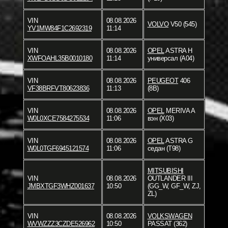
VIN
08.08.2026
VOLVO
V50 (545)
YV1MW84F1C2692319
11:14
VIN
08.08.2026
OPEL
ASTRA H
XWFOAHL35B0010180
11:14
универсал (A04)
VIN
08.08.2026
PEUGEOT
406
VF38BRFVT80623836
11:13
(8B)
VIN
08.08.2026
OPEL
MERIVA A
W0L0XCE7584275534
11:06
вэн (X03)
VIN
08.08.2026
OPEL
ASTRA G
W0L0TGF6945121574
11:06
седан (T98)
MITSUBISHI
VIN
08.08.2026
OUTLANDER III
JMBXTGF3WHZ001637
10:50
(GG_W, GF_W, ZJ,
ZL)
VIN
08.08.2026
VOLKSWAGEN
WVWZZZ3CZDE526962
10:50
PASSAT (362)