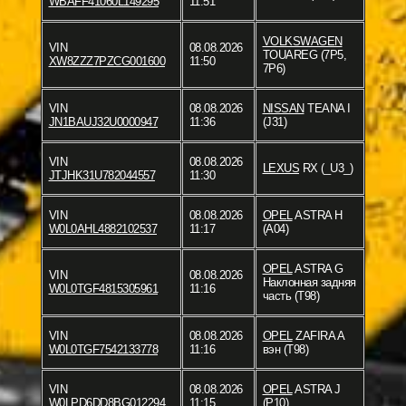
WBAFF41060L149295
11:51
VOLKSWAGEN
VIN
08.08.2026
TOUAREG (7P5,
XW8ZZZ7PZCG001600
11:50
7P6)
VIN
08.08.2026
NISSAN
TEANA I
JN1BAUJ32U0000947
11:36
(J31)
VIN
08.08.2026
LEXUS
RX (_U3_)
JTJHK31U782044557
11:30
VIN
08.08.2026
OPEL
ASTRA H
W0L0AHL4882102537
11:17
(A04)
OPEL
ASTRA G
VIN
08.08.2026
Наклонная задняя
W0L0TGF4815305961
11:16
часть (T98)
VIN
08.08.2026
OPEL
ZAFIRA A
W0L0TGF7542133778
11:16
вэн (T98)
VIN
08.08.2026
OPEL
ASTRA J
W0LPD6DD8BG012294
11:15
(P10)