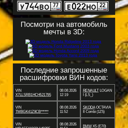
Посмотри на автомобиль
мечты в 3D:
Последние запрошенные
расшифровки ВИН кодов:
VIN
08.08.2026
RENAULT
LOGAN
X7LLSRB1HCH521795
12:19
I (LS_)
VIN
08.08.2026
SKODA
OCTAVIA
TMBGK41Z9CB******
11:52
II Combi (1Z5)
VIN
08.08.2026
BMW
X5 (E70)