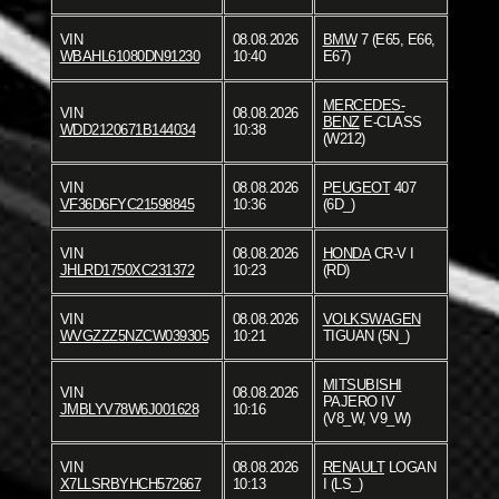
VIN
08.08.2026
BMW
7 (E65, E66,
WBAHL61080DN91230
10:40
E67)
MERCEDES-
VIN
08.08.2026
BENZ
E-CLASS
WDD2120671B144034
10:38
(W212)
VIN
08.08.2026
PEUGEOT
407
VF36D6FYC21598845
10:36
(6D_)
VIN
08.08.2026
HONDA
CR-V I
JHLRD1750XC231372
10:23
(RD)
VIN
08.08.2026
VOLKSWAGEN
WVGZZZ5NZCW039305
10:21
TIGUAN (5N_)
MITSUBISHI
VIN
08.08.2026
PAJERO IV
JMBLYV78W6J001628
10:16
(V8_W, V9_W)
VIN
08.08.2026
RENAULT
LOGAN
X7LLSRBYHCH572667
10:13
I (LS_)