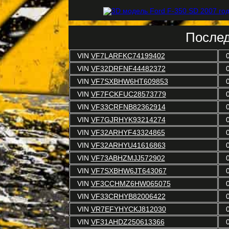
Послед
VIN
VF7LARFKC74199402
VIN
VF32DRFNF44482372
VIN
VF7SXBHW6HT609853
VIN
VF7FCKFUC28573779
VIN
VF33CRFNB82362914
VIN
VF7GJRHYK93214274
VIN
VF32ARHYF43324865
VIN
VF32ARHYU41616863
VIN
VF73ABHZMJJ572902
VIN
VF7SXBHW6JT643067
VIN
VF3CCHMZ6HW065075
VIN
VF33CRHYB82006422
VIN
VR7EFYHYCKJ812030
VIN
VF31AHDZ250613366