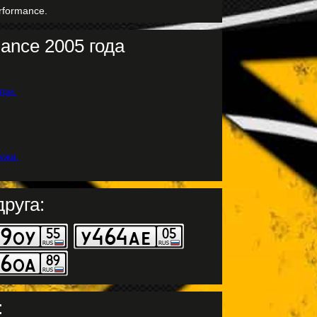
rformance.
ance 2005 года
руга:
: