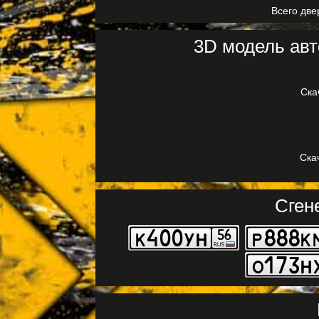
Всего две
3D модель авт
Ска
Ска
Сген