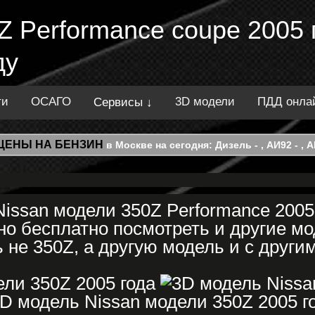
Z Performance coupe 2005 
ду
ти
ОСАГО
3D модели
ПДД онла
Сервисы ↓
ЦЕНЫ НА БЕНЗИН
в Москве на сегодня: Дизель - , АИ92 - , АИ
issan модели 350Z Performance 2005
о бесплатно посмотреть и другие мо
 не 350Z, а другую модель и с другим