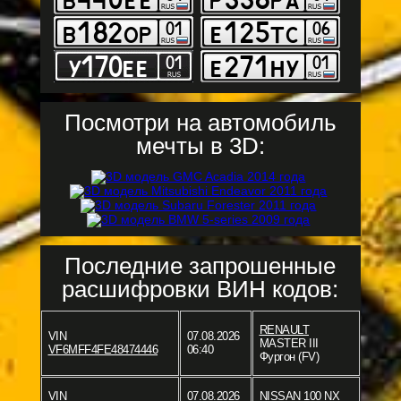
Посмотри на автомобиль
мечты в 3D:
Последние запрошенные
расшифровки ВИН кодов:
RENAULT
VIN
07.08.2026
MASTER III
VF6MFF4FE48474446
06:40
Фургон (FV)
VIN
07.08.2026
NISSAN
100 NX