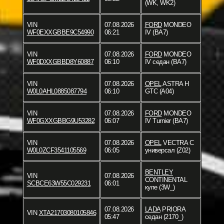
(WK, WK2)
VIN
07.08.2026
FORD
MONDEO
WF0EXXGBBE9C54990
06:21
IV (BA7)
VIN
07.08.2026
FORD
MONDEO
WF0DXXGBBD8Y60887
06:10
IV седан (BA7)
VIN
07.08.2026
OPEL
ASTRA H
W0L0AHL0885087794
06:10
GTC (A04)
VIN
07.08.2026
FORD
MONDEO
WF0GXXGBBG9U53282
06:07
IV Turnier (BA7)
VIN
07.08.2026
OPEL
VECTRA C
W0L0ZCF3541105569
06:05
универсал (Z02)
BENTLEY
VIN
07.08.2026
CONTINENTAL
SCBCE63W55C029231
06:01
купе (3W_)
07.08.2026
LADA
PRIORA
VIN
XTA21703080105846
05:47
седан (2170_)