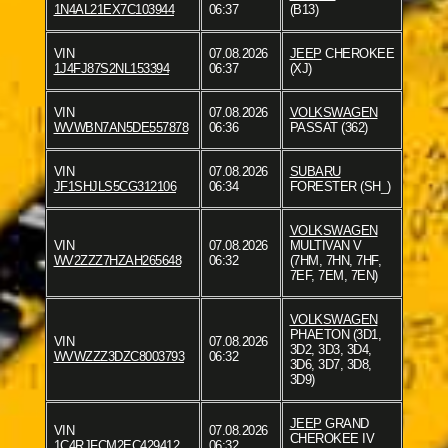
1N4AL21EX7C103944
06:37
(B13)
VIN
07.08.2026
JEEP
CHEROKEE
1J4FJ87S2NL153394
06:37
(XJ)
VIN
07.08.2026
VOLKSWAGEN
WVWBN7AN5DE557878
06:36
PASSAT (362)
VIN
07.08.2026
SUBARU
JF1SHJLS5CG312106
06:34
FORESTER (SH_)
VOLKSWAGEN
VIN
07.08.2026
MULTIVAN V
WV2ZZZ7HZAH265648
06:32
(7HM, 7HN, 7HF,
7EF, 7EM, 7EN)
VOLKSWAGEN
PHAETON (3D1,
VIN
07.08.2026
3D2, 3D3, 3D4,
WVWZZZ3DZC8003793
06:32
3D6, 3D7, 3D8,
3D9)
JEEP
GRAND
VIN
07.08.2026
CHEROKEE IV
1C4RJFCM2EC429412
06:32