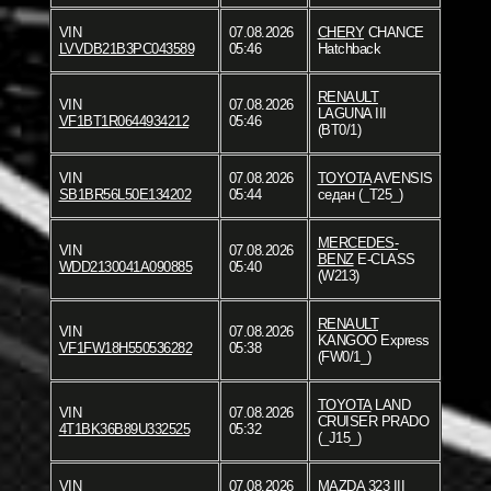
VIN
07.08.2026
CHERY
CHANCE
LVVDB21B3PC043589
05:46
Hatchback
RENAULT
VIN
07.08.2026
LAGUNA III
VF1BT1R0644934212
05:46
(BT0/1)
VIN
07.08.2026
TOYOTA
AVENSIS
SB1BR56L50E134202
05:44
седан (_T25_)
MERCEDES-
VIN
07.08.2026
BENZ
E-CLASS
WDD2130041A090885
05:40
(W213)
RENAULT
VIN
07.08.2026
KANGOO Express
VF1FW18H550536282
05:38
(FW0/1_)
TOYOTA
LAND
VIN
07.08.2026
CRUISER PRADO
4T1BK36B89U332525
05:32
(_J15_)
VIN
07.08.2026
MAZDA
323 III