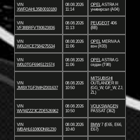
VIN
08.08.2026
OPEL
ASTRA H
XWFOAHL35B0010180
11:14
универсал (A04)
VIN
08.08.2026
PEUGEOT
406
VF38BRFVT80623836
11:13
(8B)
VIN
08.08.2026
OPEL
MERIVA A
W0L0XCE7584275534
11:06
вэн (X03)
VIN
08.08.2026
OPEL
ASTRA G
W0L0TGF6945121574
11:06
седан (T98)
MITSUBISHI
VIN
08.08.2026
OUTLANDER III
JMBXTGF3WHZ001637
10:50
(GG_W, GF_W, ZJ,
ZL)
VIN
08.08.2026
VOLKSWAGEN
WVWZZZ3CZDE526962
10:50
PASSAT (362)
VIN
08.08.2026
BMW
7 (E65, E66,
WBAHL61080DN91230
10:40
E67)