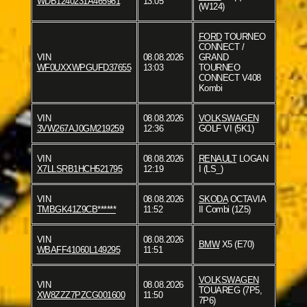
WDB1240231A465981
13:05
(W124)
FORD
TOURNEO
CONNECT /
VIN
08.08.2026
GRAND
WF0UXXWPGUFD37655
13:03
TOURNEO
CONNECT V408
Kombi
VIN
08.08.2026
VOLKSWAGEN
3VW267AJ0GM219259
12:36
GOLF VI (5K1)
VIN
08.08.2026
RENAULT
LOGAN
X7LLSRB1HCH521795
12:19
I (LS_)
VIN
08.08.2026
SKODA
OCTAVIA
TMBGK41Z9CB******
11:52
II Combi (1Z5)
VIN
08.08.2026
BMW
X5 (E70)
WBAFF41060L149295
11:51
VOLKSWAGEN
VIN
08.08.2026
TOUAREG (7P5,
XW8ZZZ7PZCG001600
11:50
7P6)