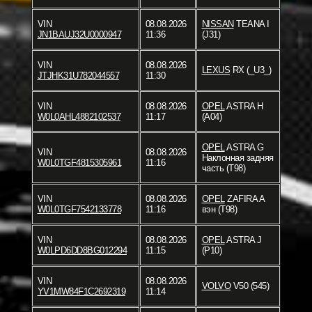
VIN
08.08.2026
NISSAN
TEANA I
JN1BAUJ32U0000947
11:36
(J31)
VIN
08.08.2026
LEXUS
RX (_U3_)
JTJHK31U782044557
11:30
VIN
08.08.2026
OPEL
ASTRA H
W0L0AHL4882102537
11:17
(A04)
OPEL
ASTRA G
VIN
08.08.2026
Наклонная задняя
W0L0TGF4815305961
11:16
часть (T98)
VIN
08.08.2026
OPEL
ZAFIRA A
W0L0TGF7542133778
11:16
вэн (T98)
VIN
08.08.2026
OPEL
ASTRA J
W0LPD6DD8BG012294
11:15
(P10)
VIN
08.08.2026
VOLVO
V50 (545)
YV1MW84F1C2692319
11:14