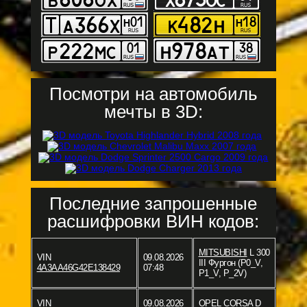
Посмотри на автомобиль
мечты в 3D:
Последние запрошенные
расшифровки ВИН кодов:
MITSUBISHI
L 300
VIN
09.08.2026
III Фургон (P0_V,
4A3AA46G42E138429
07:48
P1_V, P_2V)
VIN
09.08.2026
OPEL
CORSA D