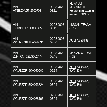
RENAULT
VIN
09.08.2026
MEGANE III
VF1BZ0A0542709708
06:11
Наклонная задняя
часть (BZ0/1_)
VIN
09.08.2026
NISSAN
TEANA I
JN1BDUJ31U0000385
06:11
(J31)
VIN
09.08.2026
AUDI
A5 (8T3)
WAUZZZ8T1EA029831
05:50
VIN
09.08.2026
NISSAN
X-TRAIL
Z8NTCNT32ES092474
05:45
(T32_)
VIN
09.08.2026
AUDI
A4 (8W2,
WAUZZZF49KA070000
05:24
8WC, B9)
VIN
09.08.2026
AUDI
A4 (8W2,
WAUZZZF45KA073824
05:24
8WC, B9)
VIN
09.08.2026
AUDI
A4 (8W2,
WAUZZZF49KA088195
05:24
8WC, B9)