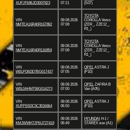
XUFJF686JD3007823
07:21
(S07)
TOYOTA
VIN
09.08.2026
COROLLA Verso
NMTEA16R40R167892
07:08
(ZER_, ZZE12_,
R1_)
TOYOTA
VIN
09.08.2026
COROLLA Verso
NMTEA16R40R116859
07:08
(ZER_, ZZE12_,
R1_)
VIN
09.08.2026
OPEL
ASTRA J
W0LPD6DD7BG017437
07:05
(P10)
VIN
09.08.2026
OPEL
ZAFIRA B
W0L0AHM759G014273
07:00
Van (A05)
VIN
09.08.2026
OPEL
ASTRA J
XUFPE6DC5C3016664
06:50
(P10)
VIN
09.08.2026
HYUNDAI
H-1 /
KMJWWH7JP6U727418
06:49
STAREX вэн (A1)