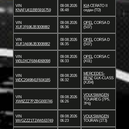
VIN
09.08.2026
KIA
CERATO II
KNAFU411BB5916759
06:48
седан (TD)
VIN
09.08.2026
OPEL
CORSA D
XUFJF696JB3008882
06:36
(S07)
VIN
09.08.2026
OPEL
CORSA D
XUFJA696JB3008882
06:35
(S07)
VIN
09.08.2026
OPEL
CORSA C
W0L0XCF6844068098
06:33
(X01)
MERCEDES-
VIN
09.08.2026
BENZ
GLK-CLASS
WDC2049841F604185
06:32
(X204)
VOLKSWAGEN
VIN
09.08.2026
TOUAREG (7P5,
XW8ZZZ7PZBG000746
06:26
7P6)
VIN
09.08.2026
VOLKSWAGEN
WVGZZZ1TZ4W163749
06:23
TOURAN (1T3)