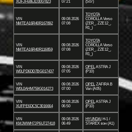
XUFJF686JD3007823
07:21
(S07)
TOYOTA
VIN
09.08.2026
COROLLA Verso
NMTEA16R40R167892
07:08
(ZER_, ZZE12_,
R1_)
TOYOTA
VIN
09.08.2026
COROLLA Verso
NMTEA16R40R116859
07:08
(ZER_, ZZE12_,
R1_)
VIN
09.08.2026
OPEL
ASTRA J
W0LPD6DD7BG017437
07:05
(P10)
VIN
09.08.2026
OPEL
ZAFIRA B
W0L0AHM759G014273
07:00
Van (A05)
VIN
09.08.2026
OPEL
ASTRA J
XUFPE6DC5C3016664
06:50
(P10)
VIN
09.08.2026
HYUNDAI
H-1 /
KMJWWH7JP6U727418
06:49
STAREX вэн (A1)