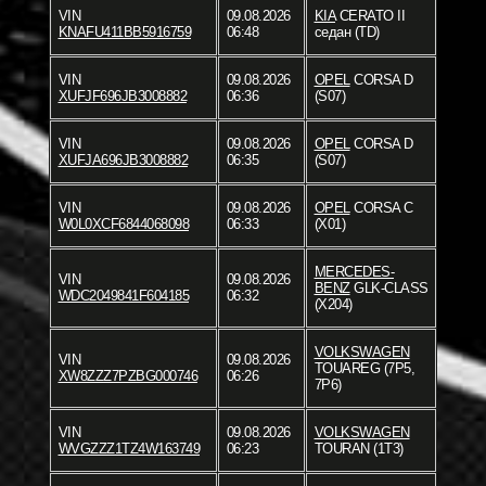
VIN
09.08.2026
KIA
CERATO II
KNAFU411BB5916759
06:48
седан (TD)
VIN
09.08.2026
OPEL
CORSA D
XUFJF696JB3008882
06:36
(S07)
VIN
09.08.2026
OPEL
CORSA D
XUFJA696JB3008882
06:35
(S07)
VIN
09.08.2026
OPEL
CORSA C
W0L0XCF6844068098
06:33
(X01)
MERCEDES-
VIN
09.08.2026
BENZ
GLK-CLASS
WDC2049841F604185
06:32
(X204)
VOLKSWAGEN
VIN
09.08.2026
TOUAREG (7P5,
XW8ZZZ7PZBG000746
06:26
7P6)
VIN
09.08.2026
VOLKSWAGEN
WVGZZZ1TZ4W163749
06:23
TOURAN (1T3)