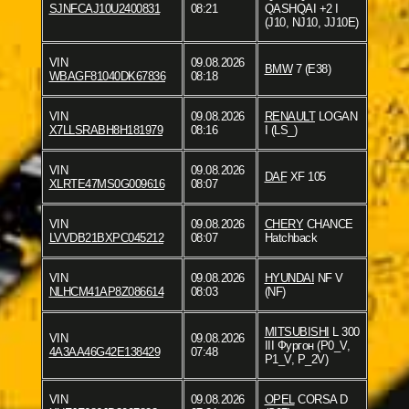
SJNFCAJ10U2400831
08:21
QASHQAI +2 I
(J10, NJ10, JJ10E)
VIN
09.08.2026
BMW
7 (E38)
WBAGF81040DK67836
08:18
VIN
09.08.2026
RENAULT
LOGAN
X7LLSRABH8H181979
08:16
I (LS_)
VIN
09.08.2026
DAF
XF 105
XLRTE47MS0G009616
08:07
VIN
09.08.2026
CHERY
CHANCE
LVVDB21BXPC045212
08:07
Hatchback
VIN
09.08.2026
HYUNDAI
NF V
NLHCM41AP8Z086614
08:03
(NF)
MITSUBISHI
L 300
VIN
09.08.2026
III Фургон (P0_V,
4A3AA46G42E138429
07:48
P1_V, P_2V)
VIN
09.08.2026
OPEL
CORSA D