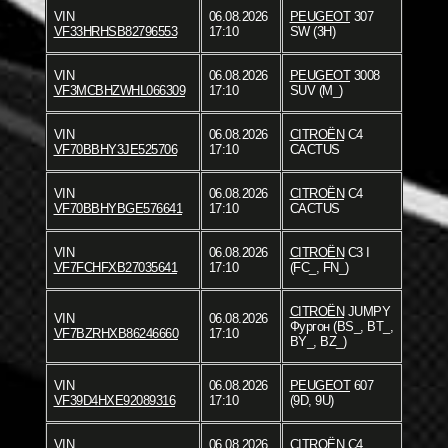
VIN
06.08.2026
PEUGEOT
307
VF33HRHSB82796553
17:10
SW (3H)
VIN
06.08.2026
PEUGEOT
3008
VF3MCBHZWHL066309
17:10
SUV (M_)
VIN
06.08.2026
CITROËN
C4
VF70BBHY3JE525706
17:10
CACTUS
VIN
06.08.2026
CITROËN
C4
VF70BBHYBGE576641
17:10
CACTUS
VIN
06.08.2026
CITROËN
C3 I
VF7FCHFXB27035641
17:10
(FC_, FN_)
CITROËN
JUMPY
VIN
06.08.2026
Фургон (BS_, BT_,
VF7BZRHXB86246660
17:10
BY_, BZ_)
VIN
06.08.2026
PEUGEOT
607
VF39D4HXE92089316
17:10
(9D, 9U)
VIN
06.08.2026
CITROËN
C4