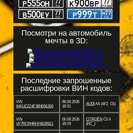
Посмотри на автомобиль
мечты в 3D:
Последние запрошенные
расшифровки ВИН кодов:
VIN
06.08.2026
AUDI
A6 (4F2, C6)
WAUZZZ4F38N056266
18:31
VIN
06.08.2026
CITROËN
C5 II
VF7RCRHRH76828921
18:29
(RC_)