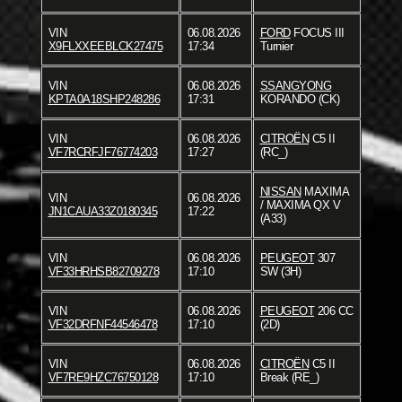
VIN
06.08.2026
FORD
FOCUS III
X9FLXXEEBLCK27475
17:34
Turnier
VIN
06.08.2026
SSANGYONG
KPTA0A18SHP248286
17:31
KORANDO (CK)
VIN
06.08.2026
CITROËN
C5 II
VF7RCRFJF76774203
17:27
(RC_)
NISSAN
MAXIMA
VIN
06.08.2026
/ MAXIMA QX V
JN1CAUA33Z0180345
17:22
(A33)
VIN
06.08.2026
PEUGEOT
307
VF33HRHSB82709278
17:10
SW (3H)
VIN
06.08.2026
PEUGEOT
206 CC
VF32DRFNF44546478
17:10
(2D)
VIN
06.08.2026
CITROËN
C5 II
VF7RE9HZC76750128
17:10
Break (RE_)