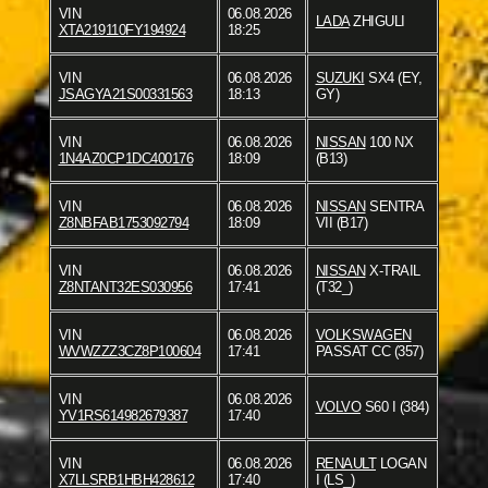
VIN
06.08.2026
LADA
ZHIGULI
XTA219110FY194924
18:25
VIN
06.08.2026
SUZUKI
SX4 (EY,
JSAGYA21S00331563
18:13
GY)
VIN
06.08.2026
NISSAN
100 NX
1N4AZ0CP1DC400176
18:09
(B13)
VIN
06.08.2026
NISSAN
SENTRA
Z8NBFAB1753092794
18:09
VII (B17)
VIN
06.08.2026
NISSAN
X-TRAIL
Z8NTANT32ES030956
17:41
(T32_)
VIN
06.08.2026
VOLKSWAGEN
WVWZZZ3CZ8P100604
17:41
PASSAT CC (357)
VIN
06.08.2026
VOLVO
S60 I (384)
YV1RS614982679387
17:40
VIN
06.08.2026
RENAULT
LOGAN
X7LLSRB1HBH428612
17:40
I (LS_)