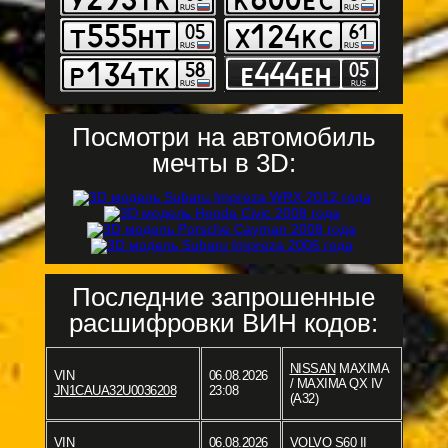
Посмотри на автомобиль
мечты в 3D:
Последние запрошенные
расшифровки ВИН кодов:
NISSAN
MAXIMA
VIN
06.08.2026
/ MAXIMA QX IV
JN1CAUA32U0036208
23:08
(A32)
VIN
06.08.2026
VOLVO
S60 II