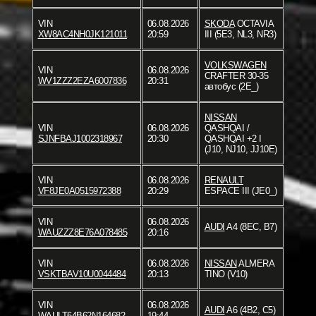
VIN
06.08.2026
SKODA
OCTAVIA
XW8AC4NH0JK121011
20:59
III (5E3, NL3, NR3)
VOLKSWAGEN
VIN
06.08.2026
CRAFTER 30-35
WV1ZZZ2EZA6007836
20:31
автобус (2E_)
NISSAN
VIN
06.08.2026
QASHQAI /
SJNFBAJ1002318967
20:30
QASHQAI +2 I
(J10, NJ10, JJ10E)
VIN
06.08.2026
RENAULT
VF8JE0A0515972388
20:29
ESPACE III (JE0_)
VIN
06.08.2026
AUDI
A4 (8EC, B7)
WAUZZZ8E76A078485
20:16
VIN
06.08.2026
NISSAN
ALMERA
VSKTBAV10U0044484
20:13
TINO (V10)
VIN
06.08.2026
AUDI
A6 (4B2, C5)
WAULT64B62N164682
19:44