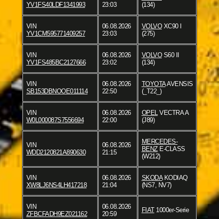
YV1FS40LDF1341993
23:03
(134)
VIN
06.08.2026
VOLVO
XC90 I
YV1CM595771409257
23:03
(275)
VIN
06.08.2026
VOLVO
S60 II
YV1FS485BC2127666
23:02
(134)
VIN
06.08.2026
TOYOTA
AVENSIS
SB153DBNOOE011114
22:50
(_T22_)
VIN
06.08.2026
OPEL
VECTRA A
W0L000087S7556694
22:00
(J89)
MERCEDES-
VIN
06.08.2026
BENZ
E-CLASS
WDD2120821A890630
21:15
(W212)
VIN
06.08.2026
SKODA
KODIAQ
XW8LJ6NS4LH417218
21:04
(NS7, NV7)
VIN
06.08.2026
FIAT
1000er-Serie
ZFBCFADH9EZ021162
20:59