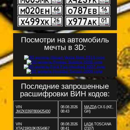
Посмотри на автомобиль
мечты в 3D:
Последние запрошенные
расшифровки ВИН кодов:
VIN
08.08.2026
MAZDA
CX-5 (KE,
JMZKE897800425430
08:43
GH)
VIN
08.08.2026
LADA
TOSCANA
XTA219010K0554967
08:41
(2107)