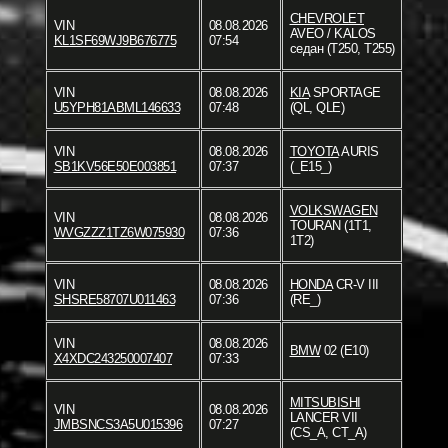
CHEVROLET
VIN
08.08.2026
AVEO / KALOS
KL1SF69WJ9B676775
07:54
седан (T250, T255)
VIN
08.08.2026
KIA
SPORTAGE
U5YPH81ABML146633
07:48
(QL, QLE)
VIN
08.08.2026
TOYOTA
AURIS
SB1KV56E50E003851
07:37
(_E15_)
VOLKSWAGEN
VIN
08.08.2026
TOURAN (1T1,
WVGZZZ1TZ6W075930
07:36
1T2)
VIN
08.08.2026
HONDA
CR-V III
SHSRE58707U011463
07:36
(RE_)
VIN
08.08.2026
BMW
02 (E10)
X4XDC243250007407
07:33
MITSUBISHI
VIN
08.08.2026
LANCER VII
JMBSNCS3A5U015396
07:27
(CS_A, CT_A)