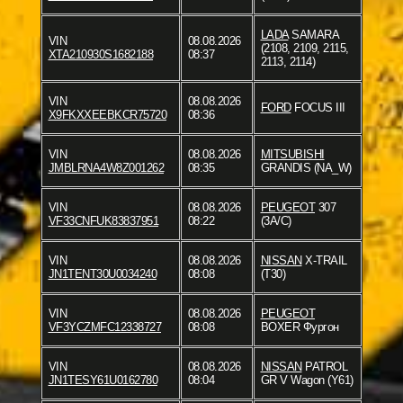
LADA
SAMARA
VIN
08.08.2026
(2108, 2109, 2115,
XTA210930S1682188
08:37
2113, 2114)
VIN
08.08.2026
FORD
FOCUS III
X9FKXXEEBKCR75720
08:36
VIN
08.08.2026
MITSUBISHI
JMBLRNA4W8Z001262
08:35
GRANDIS (NA_W)
VIN
08.08.2026
PEUGEOT
307
VF33CNFUK83837951
08:22
(3A/C)
VIN
08.08.2026
NISSAN
X-TRAIL
JN1TENT30U0034240
08:08
(T30)
VIN
08.08.2026
PEUGEOT
VF3YCZMFC12338727
08:08
BOXER Фургон
VIN
08.08.2026
NISSAN
PATROL
JN1TESY61U0162780
08:04
GR V Wagon (Y61)