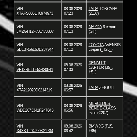
VIN
08.08.2026
LADA
TOSCANA
XTAFS035LH0974973
07:23
(2107)
VIN
08.08.2026
MAZDA
6 седан
JMZGH12F701473807
07:13
(GH)
VIN
08.08.2026
TOYOTA
AVENSIS
SB1BR56L50E237944
07:12
седан (_T25_)
RENAULT
VIN
08.08.2026
CAPTUR (J5_,
VF12REL1E53420841
07:03
H5_)
VIN
08.08.2026
LADA
ZHIGULI
XTA219020D0214319
06:57
MERCEDES-
VIN
08.08.2026
BENZ
E-CLASS
WDD2073341F247043
06:56
купе (C207)
VIN
08.08.2026
BMW
X5 (F15,
X4XKT294200K21734
06:42
F85)