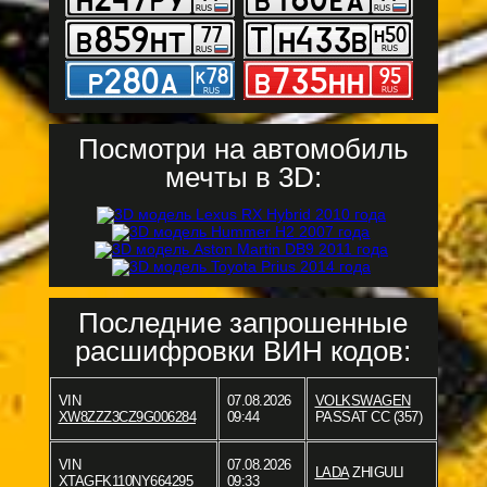
Посмотри на автомобиль
мечты в 3D:
Последние запрошенные
расшифровки ВИН кодов:
VIN
07.08.2026
VOLKSWAGEN
XW8ZZZ3CZ9G006284
09:44
PASSAT CC (357)
VIN
07.08.2026
LADA
ZHIGULI
XTAGFK110NY664295
09:33