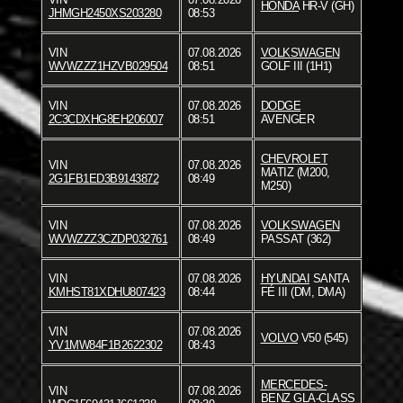
HONDA
HR-V (GH)
JHMGH2450XS203280
08:53
VIN
07.08.2026
VOLKSWAGEN
WVWZZZ1HZVB029504
08:51
GOLF III (1H1)
VIN
07.08.2026
DODGE
2C3CDXHG8EH206007
08:51
AVENGER
CHEVROLET
VIN
07.08.2026
MATIZ (M200,
2G1FB1ED3B9143872
08:49
M250)
VIN
07.08.2026
VOLKSWAGEN
WVWZZZ3CZDP032761
08:49
PASSAT (362)
VIN
07.08.2026
HYUNDAI
SANTA
KMHST81XDHU807423
08:44
FÉ III (DM, DMA)
VIN
07.08.2026
VOLVO
V50 (545)
YV1MW84F1B2622302
08:43
MERCEDES-
VIN
07.08.2026
BENZ
GLA-CLASS