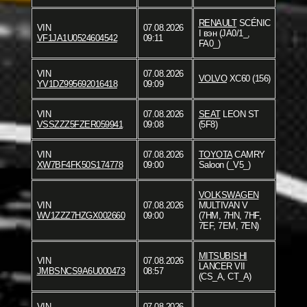
RENAULT
SCÉNIC
VIN
07.08.2026
I вэн (JA0/1_,
VF1JA1U0524604542
09:11
FA0_)
VIN
07.08.2026
VOLVO
XC60 (156)
YV1DZ995692016418
09:09
VIN
07.08.2026
SEAT
LEON ST
VSSZZZ5FZER059941
09:08
(5F8)
VIN
07.08.2026
TOYOTA
CAMRY
XW7BF4FK50S174778
09:00
Saloon (_V5_)
VOLKSWAGEN
VIN
07.08.2026
MULTIVAN V
WV1ZZZ7HZGX002660
09:00
(7HM, 7HN, 7HF,
7EF, 7EM, 7EN)
MITSUBISHI
VIN
07.08.2026
LANCER VII
JMBSNCS9A6U000473
08:57
(CS_A, CT_A)
VIN
07.08.2026