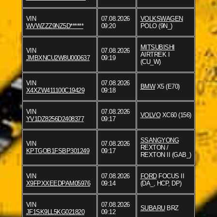
VIN
07.08.2026
VOLKSWAGEN
WVWZZZ9NZ5D******
09:20
POLO (9N_)
MITSUBISHI
VIN
07.08.2026
AIRTREK I
JMBXNCU2W8U000637
09:19
(CU_W)
VIN
07.08.2026
BMW
X5 (E70)
X4XZW411100C19429
09:18
VIN
07.08.2026
VOLVO
XC60 (156)
YV1DZ8256D2408377
09:17
SSANGYONG
VIN
07.08.2026
REXTON /
KPTGOB1FSBP301249
09:17
REXTON II (GAB_)
VIN
07.08.2026
FORD
FOCUS II
X9FPXXEEDPAM05976
09:14
(DA_, HCP, DP)
VIN
07.08.2026
SUBARU
BRZ
JF1SK9LL5KG021820
09:12