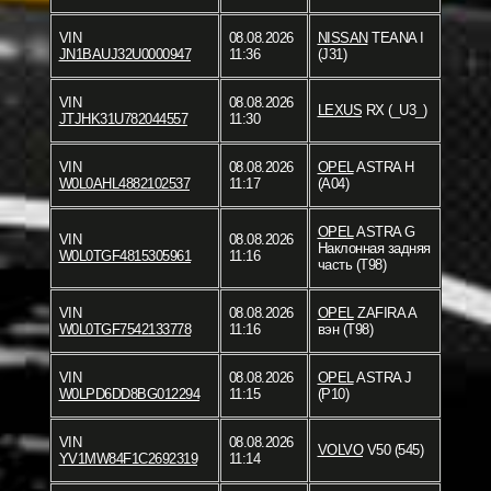
VIN
08.08.2026
NISSAN
TEANA I
JN1BAUJ32U0000947
11:36
(J31)
VIN
08.08.2026
LEXUS
RX (_U3_)
JTJHK31U782044557
11:30
VIN
08.08.2026
OPEL
ASTRA H
W0L0AHL4882102537
11:17
(A04)
OPEL
ASTRA G
VIN
08.08.2026
Наклонная задняя
W0L0TGF4815305961
11:16
часть (T98)
VIN
08.08.2026
OPEL
ZAFIRA A
W0L0TGF7542133778
11:16
вэн (T98)
VIN
08.08.2026
OPEL
ASTRA J
W0LPD6DD8BG012294
11:15
(P10)
VIN
08.08.2026
VOLVO
V50 (545)
YV1MW84F1C2692319
11:14