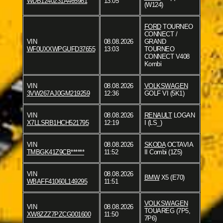
WDB1240231A465981
13:05
(W124)
FORD
TOURNEO
CONNECT /
VIN
08.08.2026
GRAND
WF0UXXWPGUFD37655
13:03
TOURNEO
CONNECT V408
Kombi
VIN
08.08.2026
VOLKSWAGEN
3VW267AJ0GM219259
12:36
GOLF VI (5K1)
VIN
08.08.2026
RENAULT
LOGAN
X7LLSRB1HCH521795
12:19
I (LS_)
VIN
08.08.2026
SKODA
OCTAVIA
TMBGK41Z9CB******
11:52
II Combi (1Z5)
VIN
08.08.2026
BMW
X5 (E70)
WBAFF41060L149295
11:51
VOLKSWAGEN
VIN
08.08.2026
TOUAREG (7P5,
XW8ZZZ7PZCG001600
11:50
7P6)