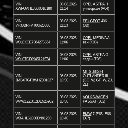
VIN
08.08.2026
OPEL
ASTRA H
XWFOAHL35B0010180
11:14
универсал (A04)
VIN
08.08.2026
PEUGEOT
406
VF38BRFVT80623836
11:13
(8B)
VIN
08.08.2026
OPEL
MERIVA A
W0L0XCE7584275534
11:06
вэн (X03)
VIN
08.08.2026
OPEL
ASTRA G
W0L0TGF6945121574
11:06
седан (T98)
MITSUBISHI
VIN
08.08.2026
OUTLANDER III
JMBXTGF3WHZ001637
10:50
(GG_W, GF_W, ZJ,
ZL)
VIN
08.08.2026
VOLKSWAGEN
WVWZZZ3CZDE526962
10:50
PASSAT (362)
VIN
08.08.2026
BMW
7 (E65, E66,
WBAHL61080DN91230
10:40
E67)