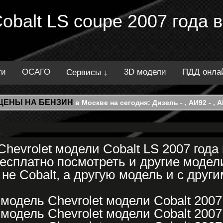
Cobalt LS coupe 2007 года 
ти
ОСАГО
3D модели
ПДД онла
Сервисы ↓
ЦЕНЫ НА БЕНЗИН
в Москве на сегодня: Дизель - , АИ92 - , АИ
hevrolet модели Cobalt LS 2007 года
сплатно посмотреть и другие модели
не Cobalt, а другую модель и с други