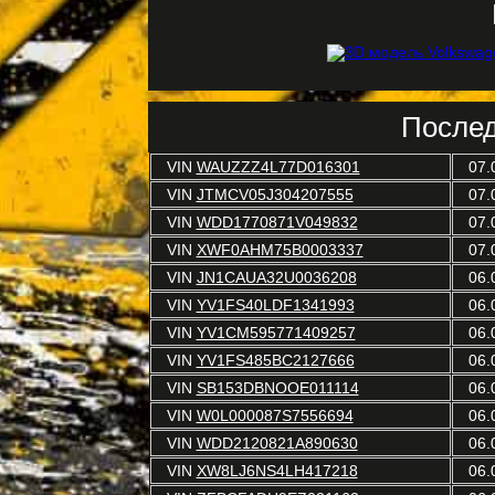
Послед
VIN
WAUZZZ4L77D016301
07.
VIN
JTMCV05J304207555
07.
VIN
WDD1770871V049832
07.
VIN
XWF0AHM75B0003337
07.
VIN
JN1CAUA32U0036208
06.
VIN
YV1FS40LDF1341993
06.
VIN
YV1CM595771409257
06.
VIN
YV1FS485BC2127666
06.
VIN
SB153DBNOOE011114
06.
VIN
W0L000087S7556694
06.
VIN
WDD2120821A890630
06.
VIN
XW8LJ6NS4LH417218
06.