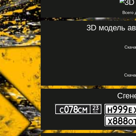
Всего 
3D модель ав
Скача
Скача
Сген