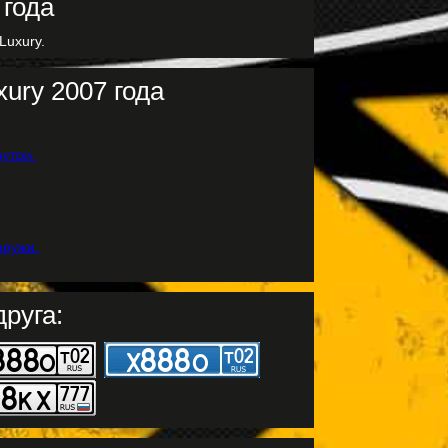
Luxury.
ury 2007 года
руга: