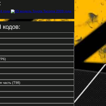
:
 кодов:
7P6)
 часть (T98)