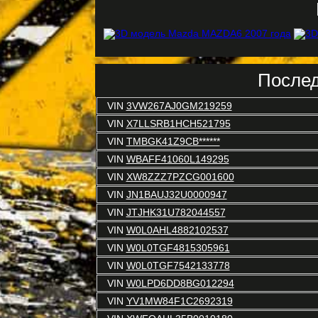
Послед
VIN
3VW267AJ0GM219259
VIN
X7LLSRB1HCH521795
VIN
TMBGK41Z9CB******
VIN
WBAFF41060L149295
VIN
XW8ZZZ7PZCG001600
VIN
JN1BAUJ32U0000947
VIN
JTJHK31U782044557
VIN
W0L0AHL4882102537
VIN
W0L0TGF4815305961
VIN
W0L0TGF7542133778
VIN
W0LPD6DD8BG012294
VIN
YV1MW84F1C2692319