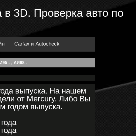
а в 3D. Проверка авто по
йн
Carfax и Autocheck
95 - , АИ98 -
года выпуска. На нашем
ели от Mercury. Либо Вы
им годом выпуска.