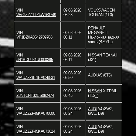
VIN
09.08.2026
VOLKSWAGEN
WVGZZZ1TZ4W163749
06:23
TOURAN (1T3)
RENAULT
VIN
09.08.2026
MEGANE III
VF1BZ0A0542709708
06:11
Наклонная задняя
часть (BZ0/1_)
VIN
09.08.2026
NISSAN
TEANA I
JN1BDUJ31U0000385
06:11
(J31)
VIN
09.08.2026
AUDI
A5 (8T3)
WAUZZZ8T1EA029831
05:50
VIN
09.08.2026
NISSAN
X-TRAIL
Z8NTCNT32ES092474
05:45
(T32_)
VIN
09.08.2026
AUDI
A4 (8W2,
WAUZZZF49KA070000
05:24
8WC, B9)
VIN
09.08.2026
AUDI
A4 (8W2,
WAUZZZF45KA073824
05:24
8WC, B9)