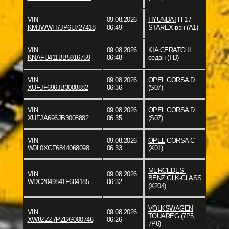
VIN
09.08.2026
HYUNDAI
H-1 /
KMJWWH7JP6U727418
06:49
STAREX вэн (A1)
VIN
09.08.2026
KIA
CERATO II
KNAFU411BB5916759
06:48
седан (TD)
VIN
09.08.2026
OPEL
CORSA D
XUFJF696JB3008882
06:36
(S07)
VIN
09.08.2026
OPEL
CORSA D
XUFJA696JB3008882
06:35
(S07)
VIN
09.08.2026
OPEL
CORSA C
W0L0XCF6844068098
06:33
(X01)
MERCEDES-
VIN
09.08.2026
BENZ
GLK-CLASS
WDC2049841F604185
06:32
(X204)
VOLKSWAGEN
VIN
09.08.2026
TOUAREG (7P5,
XW8ZZZ7PZBG000746
06:26
7P6)