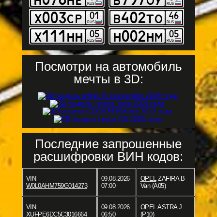
Посмотри на автомобиль
мечты в 3D:
Последние запрошенные
расшифровки ВИН кодов:
VIN
09.08.2026
OPEL
ZAFIRA B
W0L0AHM759G014273
07:00
Van (A05)
VIN
09.08.2026
OPEL
ASTRA J
XUFPE6DC5C3016664
06:50
(P10)