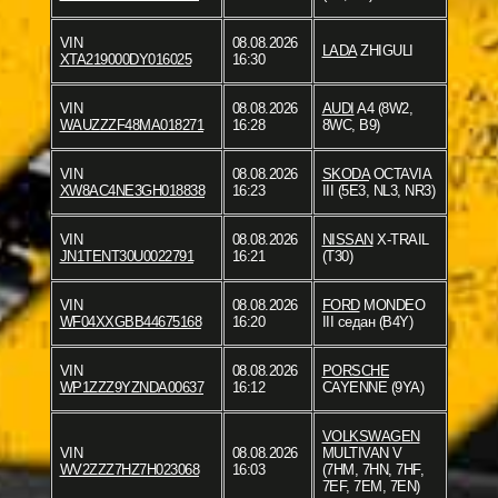
VIN
08.08.2026
LADA
ZHIGULI
XTA219000DY016025
16:30
VIN
08.08.2026
AUDI
A4 (8W2,
WAUZZZF48MA018271
16:28
8WC, B9)
VIN
08.08.2026
SKODA
OCTAVIA
XW8AC4NE3GH018838
16:23
III (5E3, NL3, NR3)
VIN
08.08.2026
NISSAN
X-TRAIL
JN1TENT30U0022791
16:21
(T30)
VIN
08.08.2026
FORD
MONDEO
WF04XXGBB44675168
16:20
III седан (B4Y)
VIN
08.08.2026
PORSCHE
WP1ZZZ9YZNDA00637
16:12
CAYENNE (9YA)
VOLKSWAGEN
VIN
08.08.2026
MULTIVAN V
WV2ZZZ7HZ7H023068
16:03
(7HM, 7HN, 7HF,
7EF, 7EM, 7EN)