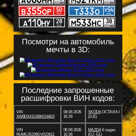
Посмотри на автомобиль
мечты в 3D:
Последние запрошенные
расшифровки ВИН кодов:
VIN
08.08.2026
SKODA
OCTAVIA I
XW8DX41U59K014603
16:39
(1U2)
VIN
08.08.2026
MAZDA
6 седан
RUMGJ5238GV023611
16:38
(GJ, GL)