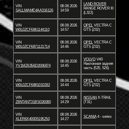
LAND ROVER
VIN
08.08.2026
RANGE ROVER III
SALLMAME4AA316126
14:59
(L322)
VIN
08.08.2026
OPEL
VECTRA C
W0L0ZCF6861144110
14:57
GTS (Z02)
VIN
08.08.2026
OPEL
VECTRA C
W0L0ZCF6871121714
14:46
GTS (Z02)
VOLVO
V40
VIN
08.08.2026
Наклонная задняя
YV1MZ6356D2006874
14:45
часть (525, 526)
VIN
08.08.2026
OPEL
VECTRA C
W0L0ZCF6881010292
14:44
GTS (Z02)
VIN
08.08.2026
NISSAN
X-TRAIL
Z8NTANT31BS026080
14:29
(T31)
VIN
08.08.2026
SCANIA
4 - series
XLER6X40005195250
14:27