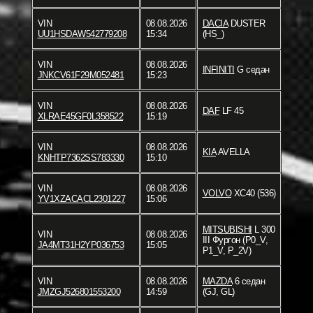
VIN
08.08.2026
DACIA
DUSTER
UU1HSDAW542779208
15:34
(HS_)
VIN
08.08.2026
INFINITI
G седан
JNKCV61F29M052481
15:23
VIN
08.08.2026
DAF
LF 45
XLRAE45GF0L358522
15:19
VIN
08.08.2026
KIA
AVELLA
KNHTP7362SS783330
15:10
VIN
08.08.2026
VOLVO
XC40 (536)
YV1XZACACL2301227
15:06
MITSUBISHI
L 300
VIN
08.08.2026
III Фургон (P0_V,
JA4MT31H2YP036753
15:05
P1_V, P_2V)
VIN
08.08.2026
MAZDA
6 седан
JMZGJ526801553200
14:59
(GJ, GL)