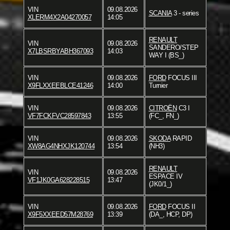
VIN
09.08.2026
SCANIA
3 - series
XLERM4X2A04270057
14:05
RENAULT
VIN
09.08.2026
SANDERO/STEP
X7LBSRBYABH367093
14:03
WAY I (BS_)
VIN
09.08.2026
FORD
FOCUS III
X9FLXXEEBLCE41246
14:00
Turnier
VIN
09.08.2026
CITROËN
C3 I
VF7FCKFVC28597843
13:55
(FC_, FN_)
VIN
09.08.2026
SKODA
RAPID
XW8AG4NHXJK120744
13:54
(NH3)
RENAULT
VIN
09.08.2026
ESPACE IV
VF1JK0GA628228515
13:47
(JK0/1_)
VIN
09.08.2026
FORD
FOCUS II
X9F5XXEED57M28769
13:39
(DA_, HCP, DP)