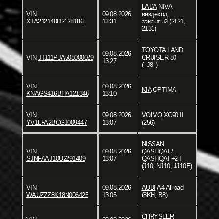
LADA
NIVA
VIN
09.08.2026
вездеход
XTA212140D2128186
13:31
закрытый (2121,
2131)
TOYOTA
LAND
09.08.2026
VIN
JT111PJA508000029
CRUISER 80
13:27
(_J8_)
VIN
09.08.2026
KIA
OPTIMA
KNAGS416BHA121346
13:10
VIN
09.08.2026
VOLVO
XC90 II
YV1LFA2BCG1009447
13:07
(256)
NISSAN
VIN
09.08.2026
QASHQAI /
SJNFAAJ10U2291409
13:07
QASHQAI +2 I
(J10, NJ10, JJ10E)
VIN
09.08.2026
AUDI
A4 Allroad
WAUZZZ8K18N006425
13:05
(8KH, B8)
CHRYSLER