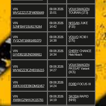
VIN
09.08.2026
VOLKSWAGEN
WVGZZZ1TZFW055649
15:01
TOURAN (1T3)
VIN
09.08.2026
NISSAN
JUKE
SJNFBAF15U6174244
14:42
(F15)
VIN
09.08.2026
VOLVO
XC90 I
YV1CM716681481070
14:38
(275)
VIN
09.08.2026
CHERY
CHANCE
LVVDB21B2ND369911
14:34
Hatchback
VOLKSWAGEN
VIN
09.08.2026
PASSAT Variant
WVWZZZ3CZHE016215
14:27
(3C5)
VIN
09.08.2026
FORD
FOCUS III
X9FKXXEEBKDM02457
14:24
VIN
09.08.2026
SKODA
RAPID
XW8AG2NHXJK115791
14:19
(NH3)