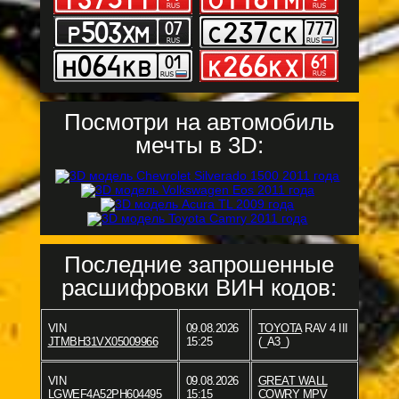
Посмотри на автомобиль
мечты в 3D:
Последние запрошенные
расшифровки ВИН кодов:
VIN
09.08.2026
TOYOTA
RAV 4 III
JTMBH31VX05009966
15:25
(_A3_)
VIN
09.08.2026
GREAT WALL
LGWEF4A52PH604495
15:15
COWRY MPV