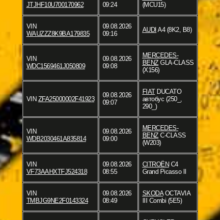
JTJHF10U700170962
09:24
(MCU15)
VIN
09.08.2026
AUDI
A4 (8K2, B8)
WAUZZZ8K9BA179835
09:16
MERCEDES-
VIN
09.08.2026
BENZ
GLA-CLASS
WDC1569461J050809
09:08
(X156)
FIAT
DUCATO
09.08.2026
VIN
ZFA25000002F41923
автобус (250_,
09:07
290_)
MERCEDES-
VIN
09.08.2026
BENZ
C-CLASS
WDB2030461A835814
09:00
(W203)
VIN
09.08.2026
CITROËN
C4
VF73AAHXTFJ524318
08:55
Grand Picasso II
VIN
09.08.2026
SKODA
OCTAVIA
TMBJG9NE2F0143324
08:49
III Combi (5E5)