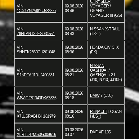
CHRYSLER
VIN
09.08.2026
VOYAGER /
1C4GYN2M8YU532377
08:46
GRAND
VOYAGER III (GS)
VIN
09.08.2026
NISSAN
X-TRAIL
Z8NTANT32ES034551
08:43
(T32_)
VIN
09.08.2026
HONDA
CIVIC IX
SHHFK2860CU201048
08:36
(FK)
NISSAN
VIN
09.08.2026
QASHQAI /
SJNFCAJ10U2400831
08:21
QASHQAI +2 I
(J10, NJ10, JJ10E)
VIN
09.08.2026
BMW
7 (E38)
WBAGF81040DK67836
08:18
VIN
09.08.2026
RENAULT
LOGAN
X7LLSRABH8H181979
08:16
I (LS_)
VIN
09.08.2026
DAF
XF 105
XLRTE47MS0G009616
08:07