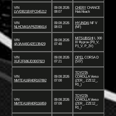
VIN
09.08.2026
CHERY
CHANCE
LVVDB21BXPC045212
08:07
Hatchback
VIN
09.08.2026
HYUNDAI
NF V
NLHCM41AP8Z086614
08:03
(NF)
MITSUBISHI
L 300
VIN
09.08.2026
III Фургон (P0_V,
4A3AA46G42E138429
07:48
P1_V, P_2V)
VIN
09.08.2026
OPEL
CORSA D
XUFJF686JD3007823
07:21
(S07)
TOYOTA
VIN
09.08.2026
COROLLA Verso
NMTEA16R40R167892
07:08
(ZER_, ZZE12_,
R1_)
TOYOTA
VIN
09.08.2026
COROLLA Verso
NMTEA16R40R116859
07:08
(ZER_, ZZE12_,
R1_)