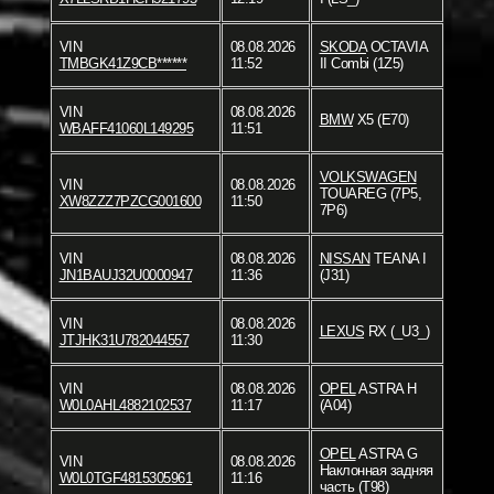
VIN
08.08.2026
SKODA
OCTAVIA
TMBGK41Z9CB******
11:52
II Combi (1Z5)
VIN
08.08.2026
BMW
X5 (E70)
WBAFF41060L149295
11:51
VOLKSWAGEN
VIN
08.08.2026
TOUAREG (7P5,
XW8ZZZ7PZCG001600
11:50
7P6)
VIN
08.08.2026
NISSAN
TEANA I
JN1BAUJ32U0000947
11:36
(J31)
VIN
08.08.2026
LEXUS
RX (_U3_)
JTJHK31U782044557
11:30
VIN
08.08.2026
OPEL
ASTRA H
W0L0AHL4882102537
11:17
(A04)
OPEL
ASTRA G
VIN
08.08.2026
Наклонная задняя
W0L0TGF4815305961
11:16
часть (T98)