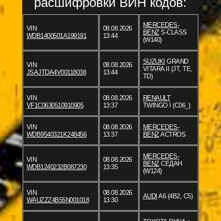
расшифровки ВИН кодов:
MERCEDES-
VIN
08.08.2026
BENZ
S-CLASS
WDB1400501A199191
13:44
(W140)
SUZUKI
GRAND
VIN
08.08.2026
VITARA II (JT, TE,
JSAJTDA4V00118038
13:44
TD)
VIN
08.08.2026
RENAULT
VF1C0630510910905
13:37
TWINGO I (C06_)
VIN
08.08.2026
MERCEDES-
WDB9540321K248456
13:37
BENZ
ACTROS
MERCEDES-
VIN
08.08.2026
BENZ
СЕДАН
WDB1240232B087230
13:35
(W124)
VIN
08.08.2026
AUDI
A6 (4B2, C5)
WAUZZZ4B55N001018
13:30