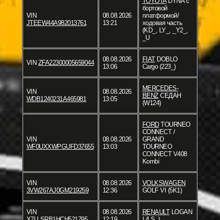
TOYOTA
DYNA c
бортовой
VIN
08.08.2026
платформой/
JTEEW44A982013761
13:21
ходовая часть
(KD_, LY_, _Y2_,
_U
08.08.2026
FIAT
DOBLO
VIN
ZFA22300005659044
13:06
Cargo (223_)
MERCEDES-
VIN
08.08.2026
BENZ
СЕДАН
WDB1240231A465981
13:05
(W124)
FORD
TOURNEO
CONNECT /
VIN
08.08.2026
GRAND
WF0UXXWPGUFD37655
13:03
TOURNEO
CONNECT V408
Kombi
VIN
08.08.2026
VOLKSWAGEN
3VW267AJ0GM219259
12:36
GOLF VI (5K1)
VIN
08.08.2026
RENAULT
LOGAN
X7LLSRB1HCH521795
12:19
I (LS_)