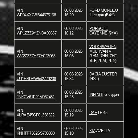
VIN
08.08.2026
FORD
MONDEO
WF04XXGBB44675168
16:20
III седан (B4Y)
VIN
08.08.2026
PORSCHE
WP1ZZZ9YZNDA00637
16:12
CAYENNE (9YA)
VOLKSWAGEN
VIN
08.08.2026
MULTIVAN V
WV2ZZZ7HZ7H023068
16:03
(7HM, 7HN, 7HF,
7EF, 7EM, 7EN)
VIN
08.08.2026
DACIA
DUSTER
UU1HSDAW542779208
15:34
(HS_)
VIN
08.08.2026
INFINITI
G седан
JNKCV61F29M052481
15:23
VIN
08.08.2026
DAF
LF 45
XLRAE45GF0L358522
15:19
VIN
08.08.2026
KIA
AVELLA
KNHTP7362SS783330
15:10