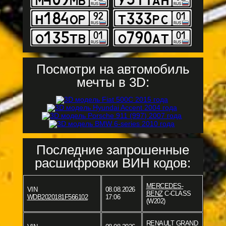
Посмотри на автомобиль
мечты в 3D:
Последние запрошенные
расшифровки ВИН кодов:
MERCEDES-
VIN
08.08.2026
BENZ
C-CLASS
WDB2020181F566102
17:06
(W202)
RENAULT
GRAND