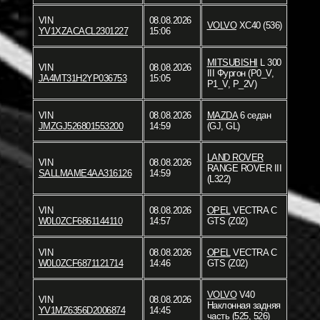
VIN
08.08.2026
VOLVO
XC40 (536)
YV1XZACACL2301227
15:06
MITSUBISHI
L 300
VIN
08.08.2026
III Фургон (P0_V,
JA4MT31H2YP036753
15:05
P1_V, P_2V)
VIN
08.08.2026
MAZDA
6 седан
JMZGJ526801553200
14:59
(GJ, GL)
LAND ROVER
VIN
08.08.2026
RANGE ROVER III
SALLMAME4AA316126
14:59
(L322)
VIN
08.08.2026
OPEL
VECTRA C
W0L0ZCF6861144110
14:57
GTS (Z02)
VIN
08.08.2026
OPEL
VECTRA C
W0L0ZCF6871121714
14:46
GTS (Z02)
VOLVO
V40
VIN
08.08.2026
Наклонная задняя
YV1MZ6356D2006874
14:45
часть (525, 526)