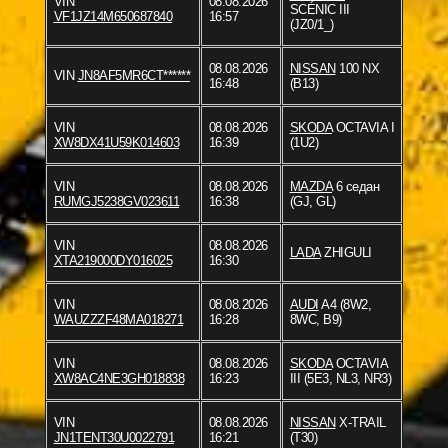
VIN
08.08.2026
SCÉNIC III
VF1JZ14M650687840
16:57
(JZ0/1_)
08.08.2026
NISSAN
100 NX
VIN
JN8AF5MR6CT******
16:48
(B13)
VIN
08.08.2026
SKODA
OCTAVIA I
XW8DX41U59K014603
16:39
(1U2)
VIN
08.08.2026
MAZDA
6 седан
RUMGJ5238GV023611
16:38
(GJ, GL)
VIN
08.08.2026
LADA
ZHIGULI
XTA219000DY016025
16:30
VIN
08.08.2026
AUDI
A4 (8W2,
WAUZZZF48MA018271
16:28
8WC, B9)
VIN
08.08.2026
SKODA
OCTAVIA
XW8AC4NE3GH018838
16:23
III (5E3, NL3, NR3)
VIN
08.08.2026
NISSAN
X-TRAIL
JN1TENT30U0022791
16:21
(T30)