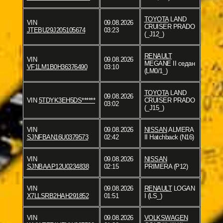
TOYOTA
LAND
VIN
09.08.2026
CRUISER PRADO
JTEBU29J205105674
03:23
(_J12_)
RENAULT
VIN
09.08.2026
MEGANE II седан
VF1LM1B0H36376490
03:10
(LM0/1_)
TOYOTA
LAND
09.08.2026
VIN
5TDYK3EH5DS******
CRUISER PRADO
03:02
(_J15_)
VIN
09.08.2026
NISSAN
ALMERA
SJNFBAN16U0379573
02:42
II Hatchback (N16)
VIN
09.08.2026
NISSAN
SJNBAAP12U0234838
02:15
PRIMERA (P12)
VIN
09.08.2026
RENAULT
LOGAN
X7LLSRB2HAH291852
01:51
I (LS_)
VIN
09.08.2026
VOLKSWAGEN