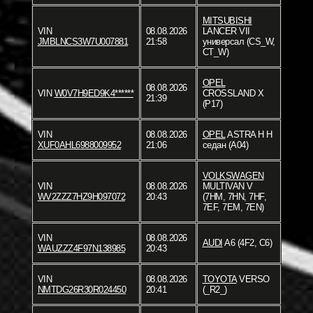
MITSUBISHI
VIN
08.08.2026
LANCER VII
JMBLNCS3W7U007881
21:58
универсал (CS_W,
CT_W)
OPEL
08.08.2026
VIN
W0V7H9ED9K4******
CROSSLAND X
21:39
(P17)
VIN
08.08.2026
OPEL
ASTRA H H
XUF0AHL6988009952
21:06
седан (A04)
VOLKSWAGEN
VIN
08.08.2026
MULTIVAN V
WV2ZZZ7HZ9H097072
20:43
(7HM, 7HN, 7HF,
7EF, 7EM, 7EN)
VIN
08.08.2026
AUDI
A6 (4F2, C6)
WAUZZZ4F97N138985
20:43
VIN
08.08.2026
TOYOTA
VERSO
NMTDG26R30R024450
20:41
(_R2_)