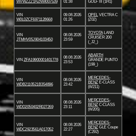
WVWZZZ1HZNW007539
01:38
GOLF III (1H1)
VIN
09.08.2026
OPEL
VECTRA C
W0L0ZCF6971128668
01:26
(Z02)
TOYOTA
LAND
VIN
08.08.2026
CRUISER 200
JTMHV05J904103450
23:59
(_J2_)
ABARTH
08.08.2026
VIN
ZFA19900001401778
GRANDE PUNTO
23:53
(199_)
MERCEDES-
VIN
08.08.2026
BENZ
E-CLASS
WDB2110521B354896
23:42
(W211)
MERCEDES-
VIN
08.08.2026
BENZ
C-CLASS
WDD2050402R027269
23:11
(W205)
MERCEDES-
VIN
08.08.2026
BENZ
GLE Coupe
WDC2923561A017052
22:27
(C292)