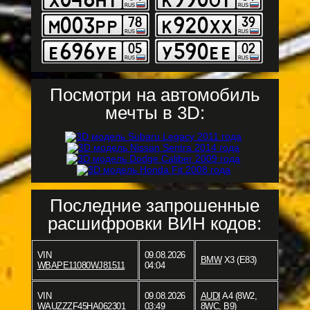
Посмотри на автомобиль
мечты в 3D:
Последние запрошенные
расшифровки ВИН кодов:
VIN
09.08.2026
BMW
X3 (E83)
WBAPE11080WJ81511
04:04
VIN
09.08.2026
AUDI
A4 (8W2,
WAUZZZF45HA062301
03:49
8WC, B9)