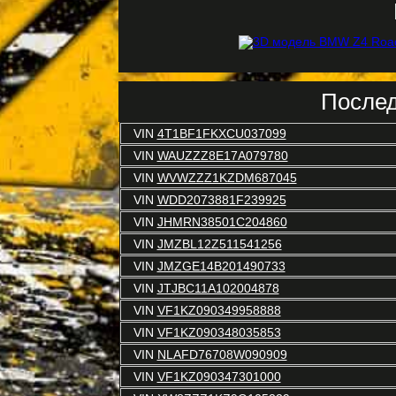
Послед
VIN
4T1BF1FKXCU037099
VIN
WAUZZZ8E17A079780
VIN
WVWZZZ1KZDM687045
VIN
WDD2073881F239925
VIN
JHMRN38501C204860
VIN
JMZBL12Z511541256
VIN
JMZGE14B201490733
VIN
JTJBC11A102004878
VIN
VF1KZ090349958888
VIN
VF1KZ090348035853
VIN
NLAFD76708W090909
VIN
VF1KZ090347301000