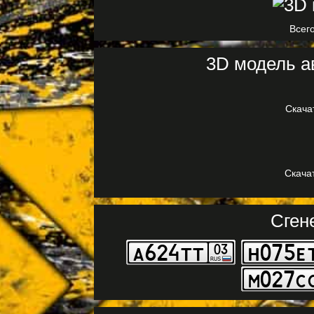
Всего
3D модель а
Скача
Скачат
Сген