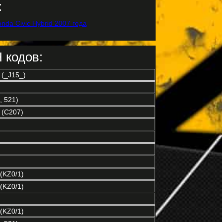
:
 кодов:
(_J15_)
 521)
 (C207)
(KZ0/1)
(KZ0/1)
(KZ0/1)