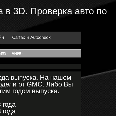
а в 3D. Проверка авто по
йн
Carfax и Autocheck
95 - , АИ98 -
ода выпуска. На нашем
модели от GMC. Либо Вы
угим годом выпуска.