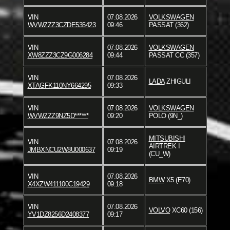
VIN
07.08.2026
VOLKSWAGEN
WVWZZZ3CZDE535423
09:46
PASSAT (362)
VIN
07.08.2026
VOLKSWAGEN
XW8ZZZ3CZ9G006284
09:44
PASSAT CC (357)
VIN
07.08.2026
LADA
ZHIGULI
XTAGFK110NY664295
09:33
VIN
07.08.2026
VOLKSWAGEN
WVWZZZ9NZ5D******
09:20
POLO (9N_)
MITSUBISHI
VIN
07.08.2026
AIRTREK I
JMBXNCU2W8U000637
09:19
(CU_W)
VIN
07.08.2026
BMW
X5 (E70)
X4XZW411100C19429
09:18
VIN
07.08.2026
VOLVO
XC60 (156)
YV1DZ8256D2408377
09:17