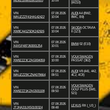
WDB2100651B015533
10:05
(W210)
VIN
07.08.2026
AUDI
A4 (8W2,
WAUZZZF41HA142422
10:04
8WC, B9)
VIN
07.08.2026
SKODA
OCTAVIA
XW8CA41Z5DK242926
10:04
II (1Z3)
VIN
07.08.2026
BMW
02 (E10)
X4XSF487J60001254
10:01
VIN
07.08.2026
VOLKSWAGEN
XW8ZZZ3CZAG004059
10:00
PASSAT (362)
VIN
07.08.2026
AUDI
V8 (441, 442,
WAUZZZBCZNA079664
09:51
4C2, 4C8)
VOLKSWAGEN
VIN
07.08.2026
GOLF PLUS (5M1,
XW8ZZZ1KZAG501108
09:50
521)
VIN
07.08.2026
LEXUS
RX (_U3_)
JTJHA31UX50100324
09:48