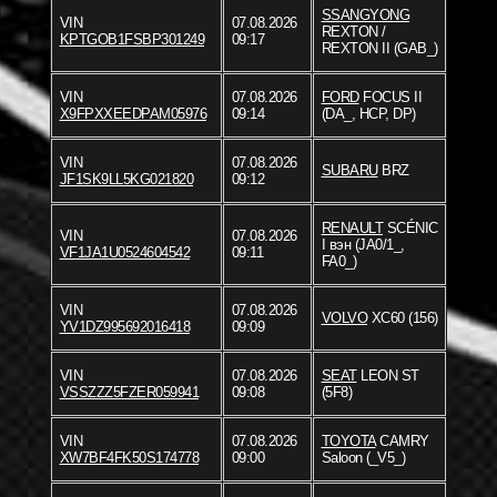
SSANGYONG
VIN
07.08.2026
REXTON /
KPTGOB1FSBP301249
09:17
REXTON II (GAB_)
VIN
07.08.2026
FORD
FOCUS II
X9FPXXEEDPAM05976
09:14
(DA_, HCP, DP)
VIN
07.08.2026
SUBARU
BRZ
JF1SK9LL5KG021820
09:12
RENAULT
SCÉNIC
VIN
07.08.2026
I вэн (JA0/1_,
VF1JA1U0524604542
09:11
FA0_)
VIN
07.08.2026
VOLVO
XC60 (156)
YV1DZ995692016418
09:09
VIN
07.08.2026
SEAT
LEON ST
VSSZZZ5FZER059941
09:08
(5F8)
VIN
07.08.2026
TOYOTA
CAMRY
XW7BF4FK50S174778
09:00
Saloon (_V5_)