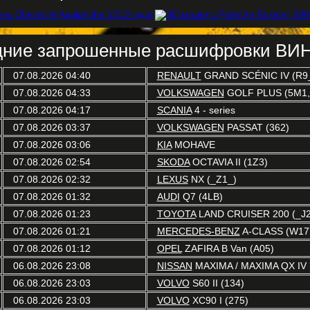
ние запрошенные расшифровки ВИН
07.08.2026 04:40
RENAULT
GRAND SCÉNIC IV (R9
07.08.2026 04:33
VOLKSWAGEN
GOLF PLUS (5M1,
07.08.2026 04:17
SCANIA
4 - series
07.08.2026 03:37
VOLKSWAGEN
PASSAT (362)
07.08.2026 03:06
KIA
MOHAVE
07.08.2026 02:54
SKODA
OCTAVIA II (1Z3)
07.08.2026 02:32
LEXUS
NX (_Z1_)
07.08.2026 01:32
AUDI
Q7 (4LB)
07.08.2026 01:23
TOYOTA
LAND CRUISER 200 (_J2
07.08.2026 01:21
MERCEDES-BENZ
A-CLASS (W17
07.08.2026 01:12
OPEL
ZAFIRA B Van (A05)
06.08.2026 23:08
NISSAN
MAXIMA / MAXIMA QX IV 
06.08.2026 23:03
VOLVO
S60 II (134)
06.08.2026 23:03
VOLVO
XC90 I (275)