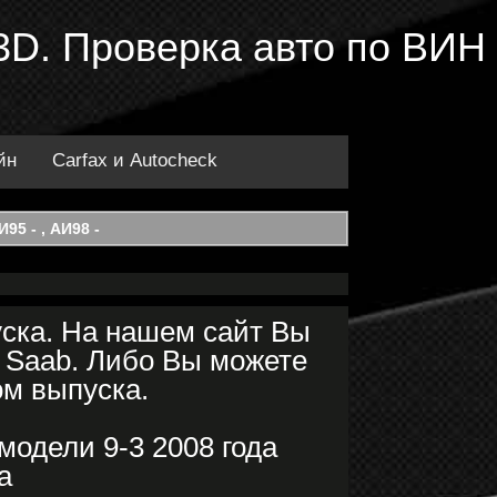
в 3D. Проверка авто по ВИН
йн
Carfax и Autocheck
95 - , АИ98 -
уска. На нашем сайт Вы
 Saab. Либо Вы можете
ом выпуска.