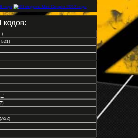
 кодов:
_)
 521)
_)
7)
(A32)