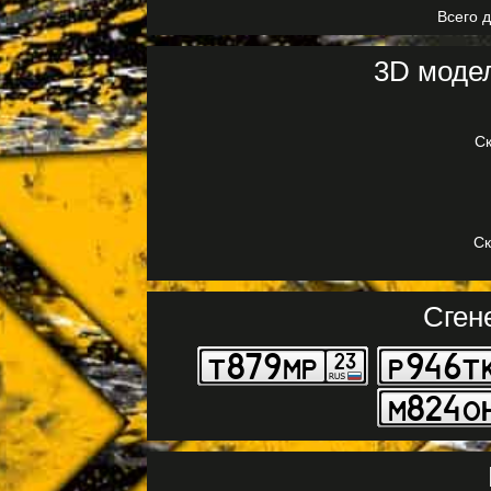
Всего д
3D модел
Ск
Ск
Сген