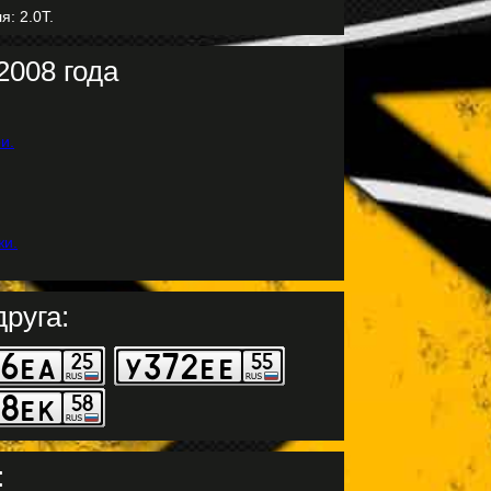
я: 2.0T.
2008 года
руга:
: