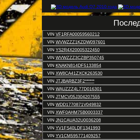
Послед
VIN
VF1RFA00059560212
VIN
WVWZZZ1KZDW097601
VIN
YS2R4X20005322450
VIN
WVWZZZ3CZBP350745
VIN
KNAKN814DF5133854
VIN
XW8CA41ZXCK263530
VIN
JTJBARBZ3F2******
VIN
WAUZZZ4L77D016301
VIN
JTMCV05J304207555
VIN
WDD1770871V049832
VIN
XWF0AHM75B0003337
VIN
JN1CAUA32U0036208
VIN
YV1FS40LDF1341993
VIN
YV1CM595771409257