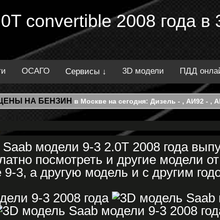
.0T convertible 2008 года 
ти
ОСАГО
3D модели
ПДД онла
Сервисы ↓
ЦЕНЫ НА БЕНЗИН
в Москве на сегодня: Дизель - , АИ92 - , АИ
Saab модели 9-3 2.0T 2008 года вып
латно посмотреть и другие модели от
 9-3, а другую модель и с другим год