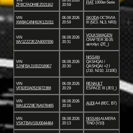
VIN
06.08.2026
FIAT
1000er-Serie
ZFBCFADH9EZ021162
20:59
VIN
06.08.2026
SKODA
OCTAVIA
XW8AC4NH0JK121011
20:59
III (5E3, NL3, NR3)
VOLKSWAGEN
VIN
06.08.2026
CRAFTER 30-35
WV1ZZZ2EZA6007836
20:31
автобус (2E_)
NISSAN
VIN
06.08.2026
QASHQAI /
SJNFBAJ1002318967
20:30
QASHQAI +2 I
(J10, NJ10, JJ10E)
VIN
06.08.2026
RENAULT
VF8JE0A0515972388
20:29
ESPACE III (JE0_)
VIN
06.08.2026
AUDI
A4 (8EC, B7)
WAUZZZ8E76A078485
20:16
VIN
06.08.2026
NISSAN
ALMERA
VSKTBAV10U0044484
20:13
TINO (V10)