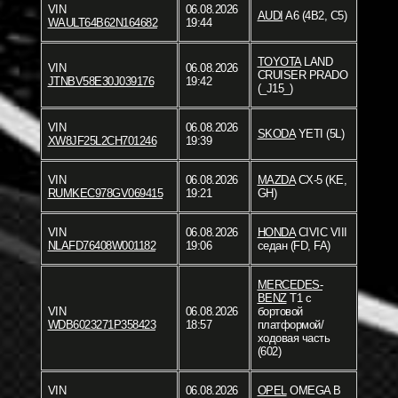
VIN
06.08.2026
AUDI
A6 (4B2, C5)
WAULT64B62N164682
19:44
TOYOTA
LAND
VIN
06.08.2026
CRUISER PRADO
JTNBV58E30J039176
19:42
(_J15_)
VIN
06.08.2026
SKODA
YETI (5L)
XW8JF25L2CH701246
19:39
VIN
06.08.2026
MAZDA
CX-5 (KE,
RUMKEC978GV069415
19:21
GH)
VIN
06.08.2026
HONDA
CIVIC VIII
NLAFD76408W001182
19:06
седан (FD, FA)
MERCEDES-
BENZ
T1 c
VIN
06.08.2026
бортовой
WDB6023271P358423
18:57
платформой/
ходовая часть
(602)
VIN
06.08.2026
OPEL
OMEGA B