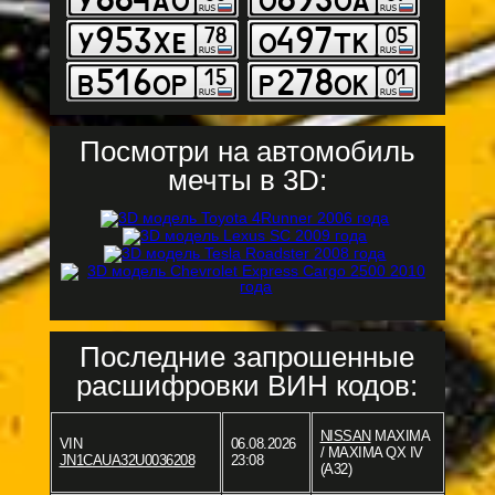
Посмотри на автомобиль
мечты в 3D:
Последние запрошенные
расшифровки ВИН кодов:
NISSAN
MAXIMA
VIN
06.08.2026
/ MAXIMA QX IV
JN1CAUA32U0036208
23:08
(A32)