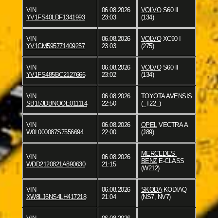
VIN
06.08.2026
VOLVO
S60 II
YV1FS40LDF1341993
23:03
(134)
VIN
06.08.2026
VOLVO
XC90 I
YV1CM595771409257
23:03
(275)
VIN
06.08.2026
VOLVO
S60 II
YV1FS485BC2127666
23:02
(134)
VIN
06.08.2026
TOYOTA
AVENSIS
SB153DBNOOE011114
22:50
(_T22_)
VIN
06.08.2026
OPEL
VECTRA A
W0L000087S7556694
22:00
(J89)
MERCEDES-
VIN
06.08.2026
BENZ
E-CLASS
WDD2120821A890630
21:15
(W212)
VIN
06.08.2026
SKODA
KODIAQ
XW8LJ6NS4LH417218
21:04
(NS7, NV7)