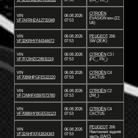
CITROËN
VIN
06.08.2026
EVASION вэн (22,
VF7AFRHZA12733348
07:53
U6)
VIN
06.08.2026
PEUGEOT
206
VF32KRHYF44344672
07:53
SW (2E/K)
VIN
06.08.2026
CITROËN
C3 I
VF7FC8HZC28931119
07:53
(FC_, FN_)
VIN
06.08.2026
CITROËN
C4
VF70B9HPGFE522220
07:53
CACTUS
VIN
06.08.2026
CITROËN
C2
VF7JMHFXB97073780
07:53
(JM_)
VIN
06.08.2026
CITROËN
C4
VF70BBHYBGE531123
07:53
CACTUS
PEUGEOT
206
VIN
06.08.2026
Наклонная задняя
VF32AHFXF41824343
07:53
часть (2A/C)