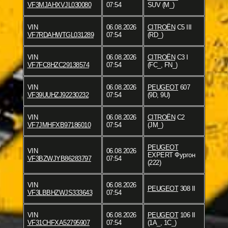
VF3MJAHXVJL030080
07:54
SUV (M_)
VIN
06.08.2026
CITROËN
C5 III
VF7RDAHWTGL031289
07:54
(RD_)
VIN
06.08.2026
CITROËN
C3 I
VF7FC8HZC29138574
07:54
(FC_, FN_)
VIN
06.08.2026
PEUGEOT
607
VF39UUHZJ92230232
07:54
(9D, 9U)
VIN
06.08.2026
CITROËN
C2
VF7JMHFXB97186010
07:54
(JM_)
PEUGEOT
VIN
06.08.2026
EXPERT Фургон
VF3BZWJYB86283797
07:54
(222)
VIN
06.08.2026
PEUGEOT
308 II
VF3LBBHZWJS333643
07:54
VIN
06.08.2026
PEUGEOT
106 II
VF31CHFXA52795907
07:54
(1A_, 1C_)