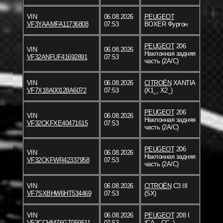
VIN
06.08.2026
PEUGEOT
VF3YAAMFA11736808
07:53
BOXER Фургон
PEUGEOT
206
VIN
06.08.2026
Наклонная задняя
VF32ANFUF41692891
07:53
часть (2A/C)
VIN
06.08.2026
CITROËN
XANTIA
VF7X18A00128A6072
07:53
(X1_, X2_)
PEUGEOT
206
VIN
06.08.2026
Наклонная задняя
VF32CKFXE40471615
07:53
часть (2A/C)
PEUGEOT
206
VIN
06.08.2026
Наклонная задняя
VF32CKFWR42337958
07:53
часть (2A/C)
VIN
06.08.2026
CITROËN
C3 III
VF7SXBHW6HT534469
07:53
(SX)
VIN
06.08.2026
PEUGEOT
208 I
VF3CCHMZ6GT059511
07:53
(CA_, CC_)