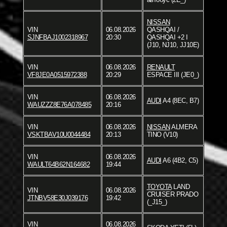
NISSAN
VIN
06.08.2026
QASHQAI /
SJNFBAJ1002318967
20:30
QASHQAI +2 I
(J10, NJ10, JJ10E)
VIN
06.08.2026
RENAULT
VF8JE0A0515972388
20:29
ESPACE III (JE0_)
VIN
06.08.2026
AUDI
A4 (8EC, B7)
WAUZZZ8E76A078485
20:16
VIN
06.08.2026
NISSAN
ALMERA
VSKTBAV10U0044484
20:13
TINO (V10)
VIN
06.08.2026
AUDI
A6 (4B2, C5)
WAULT64B62N164682
19:44
TOYOTA
LAND
VIN
06.08.2026
CRUISER PRADO
JTNBV58E30J039176
19:42
(_J15_)
VIN
06.08.2026