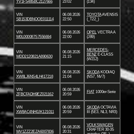
YV1FS485BC2127666
23:02
(134)
VIN
06.08.2026
TOYOTA
AVENSIS
SB153DBNOOE011114
22:50
(_T22_)
VIN
06.08.2026
OPEL
VECTRA A
W0L000087S7556694
22:00
(J89)
MERCEDES-
VIN
06.08.2026
BENZ
E-CLASS
WDD2120821A890630
21:15
(W212)
VIN
06.08.2026
SKODA
KODIAQ
XW8LJ6NS4LH417218
21:04
(NS7, NV7)
VIN
06.08.2026
FIAT
1000er-Serie
ZFBCFADH9EZ021162
20:59
VIN
06.08.2026
SKODA
OCTAVIA
XW8AC4NH0JK121011
20:59
III (5E3, NL3, NR3)
VOLKSWAGEN
VIN
06.08.2026
CRAFTER 30-35
WV1ZZZ2EZA6007836
20:31
автобус (2E_)