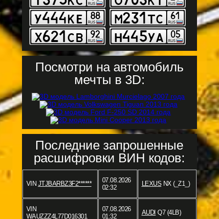
Посмотри на автомобиль
мечты в 3D:
Последние запрошенные
расшифровки ВИН кодов:
07.08.2026
VIN
JTJBARBZ3F2******
LEXUS
NX (_Z1_)
02:32
VIN
07.08.2026
AUDI
Q7 (4LB)
WAUZZZ4L77D016301
01:32