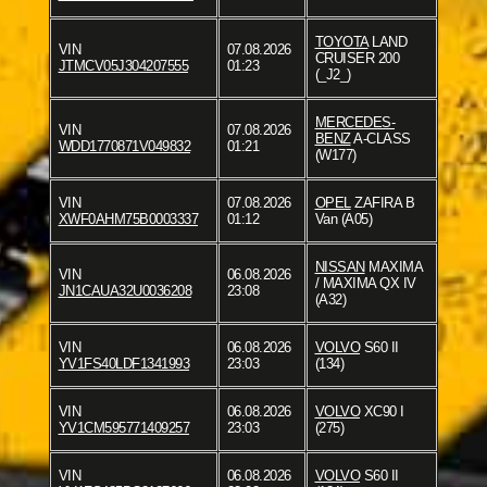
TOYOTA
LAND
VIN
07.08.2026
CRUISER 200
JTMCV05J304207555
01:23
(_J2_)
MERCEDES-
VIN
07.08.2026
BENZ
A-CLASS
WDD1770871V049832
01:21
(W177)
VIN
07.08.2026
OPEL
ZAFIRA B
XWF0AHM75B0003337
01:12
Van (A05)
NISSAN
MAXIMA
VIN
06.08.2026
/ MAXIMA QX IV
JN1CAUA32U0036208
23:08
(A32)
VIN
06.08.2026
VOLVO
S60 II
YV1FS40LDF1341993
23:03
(134)
VIN
06.08.2026
VOLVO
XC90 I
YV1CM595771409257
23:03
(275)
VIN
06.08.2026
VOLVO
S60 II