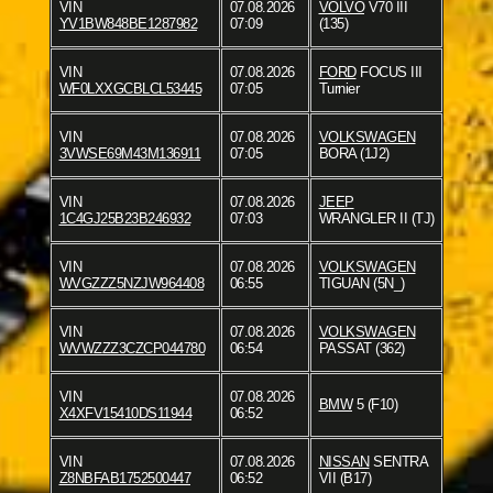
VIN
07.08.2026
VOLVO
V70 III
YV1BW848BE1287982
07:09
(135)
VIN
07.08.2026
FORD
FOCUS III
WF0LXXGCBLCL53445
07:05
Turnier
VIN
07.08.2026
VOLKSWAGEN
3VWSE69M43M136911
07:05
BORA (1J2)
VIN
07.08.2026
JEEP
1C4GJ25B23B246932
07:03
WRANGLER II (TJ)
VIN
07.08.2026
VOLKSWAGEN
WVGZZZ5NZJW964408
06:55
TIGUAN (5N_)
VIN
07.08.2026
VOLKSWAGEN
WVWZZZ3CZCP044780
06:54
PASSAT (362)
VIN
07.08.2026
BMW
5 (F10)
X4XFV15410DS11944
06:52
VIN
07.08.2026
NISSAN
SENTRA
Z8NBFAB1752500447
06:52
VII (B17)