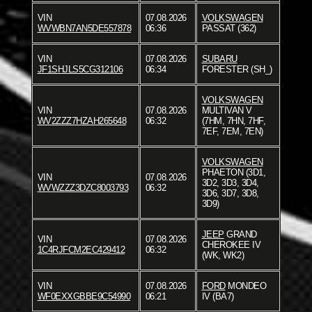
VIN
07.08.2026
VOLKSWAGEN
WVWBN7AN5DE557878
06:36
PASSAT (362)
VIN
07.08.2026
SUBARU
JF1SHJLS5CG312106
06:34
FORESTER (SH_)
VOLKSWAGEN
VIN
07.08.2026
MULTIVAN V
WV2ZZZ7HZAH265648
06:32
(7HM, 7HN, 7HF,
7EF, 7EM, 7EN)
VOLKSWAGEN
PHAETON (3D1,
VIN
07.08.2026
3D2, 3D3, 3D4,
WVWZZZ3DZC8003793
06:32
3D6, 3D7, 3D8,
3D9)
JEEP
GRAND
VIN
07.08.2026
CHEROKEE IV
1C4RJFCM2EC429412
06:32
(WK, WK2)
VIN
07.08.2026
FORD
MONDEO
WF0EXXGBBE9C54990
06:21
IV (BA7)