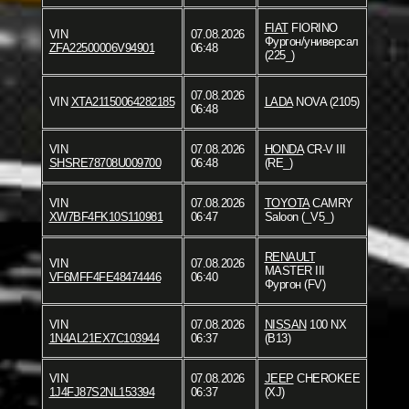
FIAT
FIORINO
VIN
07.08.2026
Фургон/универсал
ZFA22500006V94901
06:48
(225_)
07.08.2026
VIN
XTA21150064282185
LADA
NOVA (2105)
06:48
VIN
07.08.2026
HONDA
CR-V III
SHSRE78708U009700
06:48
(RE_)
VIN
07.08.2026
TOYOTA
CAMRY
XW7BF4FK10S110981
06:47
Saloon (_V5_)
RENAULT
VIN
07.08.2026
MASTER III
VF6MFF4FE48474446
06:40
Фургон (FV)
VIN
07.08.2026
NISSAN
100 NX
1N4AL21EX7C103944
06:37
(B13)
VIN
07.08.2026
JEEP
CHEROKEE
1J4FJ87S2NL153394
06:37
(XJ)