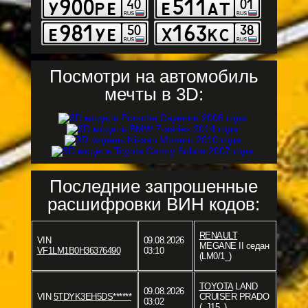
Посмотри на автомобиль
мечты в 3D:
Последние запрошенные
расшифровки ВИН кодов:
RENAULT
VIN
09.08.2026
MEGANE II седан
VF1LM1B0H36376490
03:10
(LM0/1_)
TOYOTA
LAND
09.08.2026
VIN
5TDYK3EH5DS******
CRUISER PRADO
03:02
(_J15_)