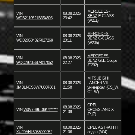
MERCEDES-
VIN
08.08.2026
BENZ
E-CLASS
WDB2110521B354896
23:42
(W211)
MERCEDES-
VIN
08.08.2026
BENZ
C-CLASS
WDD2050402R027269
23:11
(W205)
MERCEDES-
VIN
08.08.2026
BENZ
GLE Coupe
WDC2923561A017052
22:27
(C292)
MITSUBISHI
VIN
08.08.2026
LANCER VII
JMBLNCS3W7U007881
21:58
универсал (CS_W,
CT_W)
OPEL
08.08.2026
VIN
W0V7H9ED9K4******
CROSSLAND X
21:39
(P17)
VIN
08.08.2026
OPEL
ASTRA H H
XUF0AHL6988009952
21:06
седан (A04)