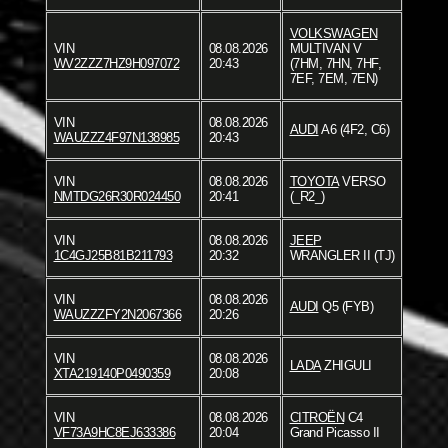
VOLKSWAGEN
VIN
08.08.2026
MULTIVAN V
WV2ZZZ7HZ9H097072
20:43
(7HM, 7HN, 7HF,
7EF, 7EM, 7EN)
VIN
08.08.2026
AUDI
A6 (4F2, C6)
WAUZZZ4F97N138985
20:43
VIN
08.08.2026
TOYOTA
VERSO
NMTDG26R30R024450
20:41
(_R2_)
VIN
08.08.2026
JEEP
1C4GJ25B81B211793
20:32
WRANGLER II (TJ)
VIN
08.08.2026
AUDI
Q5 (FYB)
WAUZZZFY2N2067366
20:26
VIN
08.08.2026
LADA
ZHIGULI
XTA219140P0490359
20:08
VIN
08.08.2026
CITROËN
C4
VF73A9HC8EJ633386
20:04
Grand Picasso II