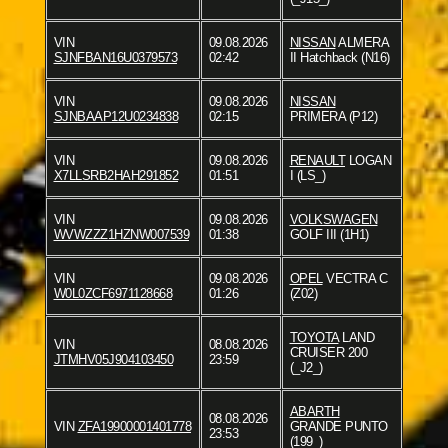
VIN
09.08.2026
NISSAN
ALMERA
SJNFBAN16U0379573
02:42
II Hatchback (N16)
VIN
09.08.2026
NISSAN
SJNBAAP12U0234838
02:15
PRIMERA (P12)
VIN
09.08.2026
RENAULT
LOGAN
X7LLSRB2HAH291852
01:51
I (LS_)
VIN
09.08.2026
VOLKSWAGEN
WVWZZZ1HZNW007539
01:38
GOLF III (1H1)
VIN
09.08.2026
OPEL
VECTRA C
W0L0ZCF6971128668
01:26
(Z02)
TOYOTA
LAND
VIN
08.08.2026
CRUISER 200
JTMHV05J904103450
23:59
(_J2_)
ABARTH
08.08.2026
VIN
ZFA19900001401778
GRANDE PUNTO
23:53
(199_)