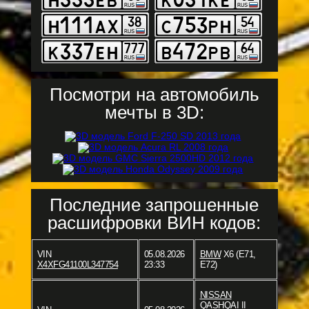
Посмотри на автомобиль
мечты в 3D:
Последние запрошенные
расшифровки ВИН кодов:
VIN
05.08.2026
BMW
X6 (E71,
X4XFG41100L347754
23:33
E72)
NISSAN
QASHQAI II