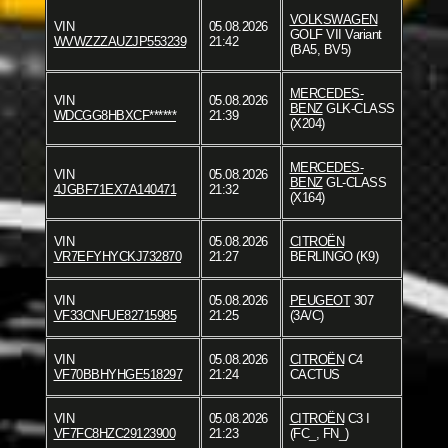
VOLKSWAGEN
VIN
05.08.2026
GOLF VII Variant
WVWZZZAUZJP553239
21:42
(BA5, BV5)
MERCEDES-
VIN
05.08.2026
BENZ
GLK-CLASS
WDCGG8HBXCF******
21:39
(X204)
MERCEDES-
VIN
05.08.2026
BENZ
GL-CLASS
4JGBF71EX7A140471
21:32
(X164)
VIN
05.08.2026
CITROËN
VR7EFYHYCKJ732870
21:27
BERLINGO (K9)
VIN
05.08.2026
PEUGEOT
307
VF33CNFUE82715985
21:25
(3A/C)
VIN
05.08.2026
CITROËN
C4
VF70BBHYHGE518297
21:24
CACTUS
VIN
05.08.2026
CITROËN
C3 I
VF7FC8HZC29123900
21:23
(FC_, FN_)