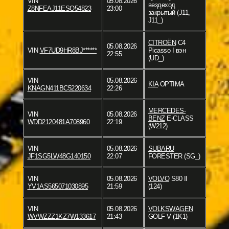
VIN
05.08.2026
вездеход
Z8NFEAJ11ESO54823
23:00
закрытый (J11,
J11_)
CITROËN
C4
05.08.2026
VIN
VF7UD9HR8BJ******
Picasso I вэн
22:55
(UD_)
VIN
05.08.2026
KIA
OPTIMA
KNAGN411BC5220634
22:26
MERCEDES-
VIN
05.08.2026
BENZ
E-CLASS
WDD2120481A708960
22:19
(W212)
VIN
05.08.2026
SUBARU
JF1SG5LW48G140150
22:07
FORESTER (SG_)
VIN
05.08.2026
VOLVO
S80 II
YV1AS565071030895
21:59
(124)
VIN
05.08.2026
VOLKSWAGEN
WVWZZZ1KZ7W133617
21:43
GOLF V (1K1)