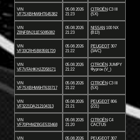
VIN
05.08.2026
CITROËN
C3 III
VF7SXBHW6HT645382
21:23
(SX)
VIN
05.08.2026
NISSAN
100 NX
Z8NFBNJ11ES085082
21:23
(B13)
VIN
05.08.2026
PEUGEOT
307
VF33CRHSB83591720
21:22
(3A/C)
VIN
05.08.2026
CITROËN
JUMPY
VF7VFAHKHJZ058171
21:22
Фургон (V_)
VIN
05.08.2026
CITROËN
C3 III
VF7SXBHW6HT633717
21:22
(SX)
VIN
05.08.2026
PEUGEOT
806
VF3221DA212104313
21:21
(221)
VIN
05.08.2026
CITROËN
C4
VF70PHMZBGE533468
21:20
CACTUS
VIN
05.08.2026
PEUGEOT
307