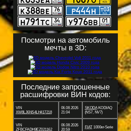
Посмотри на автомобиль
мечты в 3D:
Последние запрошенные
расшифровки ВИН кодов:
VIN
06.08.2026
SKODA
KODIAQ
XW8LJ6NS4LH417218
21:04
(NS7, NV7)
VIN
06.08.2026
FIAT
1000er-Serie
ZFBCFADH9EZ021162
20:59