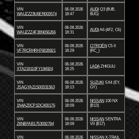
VIN
06.08.2026
AUDI
Q3 (8UB,
WAUZZZ8U6ER003574
18:47
8UG)
VIN
06.08.2026
AUDI
A6 (4F2, C6)
WAUZZZ4F38N056266
18:31
VIN
06.08.2026
CITROËN
C5 II
VF7RCRHRH76828921
18:29
(RC_)
VIN
06.08.2026
LADA
ZHIGULI
XTA219110FY194924
18:25
VIN
06.08.2026
SUZUKI
SX4 (EY,
JSAGYA21S00331563
18:13
GY)
VIN
06.08.2026
NISSAN
100 NX
1N4AZ0CP1DC400176
18:09
(B13)
VIN
06.08.2026
NISSAN
SENTRA
Z8NBFAB1753092794
18:09
VII (B17)
VIN
06.08.2026
NISSAN
X-TRAIL