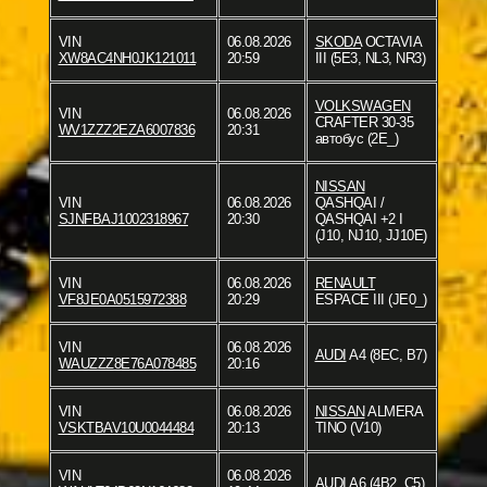
VIN
06.08.2026
SKODA
OCTAVIA
XW8AC4NH0JK121011
20:59
III (5E3, NL3, NR3)
VOLKSWAGEN
VIN
06.08.2026
CRAFTER 30-35
WV1ZZZ2EZA6007836
20:31
автобус (2E_)
NISSAN
VIN
06.08.2026
QASHQAI /
SJNFBAJ1002318967
20:30
QASHQAI +2 I
(J10, NJ10, JJ10E)
VIN
06.08.2026
RENAULT
VF8JE0A0515972388
20:29
ESPACE III (JE0_)
VIN
06.08.2026
AUDI
A4 (8EC, B7)
WAUZZZ8E76A078485
20:16
VIN
06.08.2026
NISSAN
ALMERA
VSKTBAV10U0044484
20:13
TINO (V10)
VIN
06.08.2026
AUDI
A6 (4B2, C5)