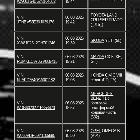
WAULT64B62N164682
19:44
TOYOTA
LAND
VIN
06.08.2026
CRUISER PRADO
JTNBV58E30J039176
19:42
(_J15_)
VIN
06.08.2026
SKODA
YETI (5L)
XW8JF25L2CH701246
19:39
VIN
06.08.2026
MAZDA
CX-5 (KE,
RUMKEC978GV069415
19:21
GH)
VIN
06.08.2026
HONDA
CIVIC VIII
NLAFD76408W001182
19:06
седан (FD, FA)
MERCEDES-
BENZ
T1 c
VIN
06.08.2026
бортовой
WDB6023271P358423
18:57
платформой/
ходовая часть
(602)
VIN
06.08.2026
OPEL
OMEGA B
W0L0VBP69Y1105995
18:50
(V94)