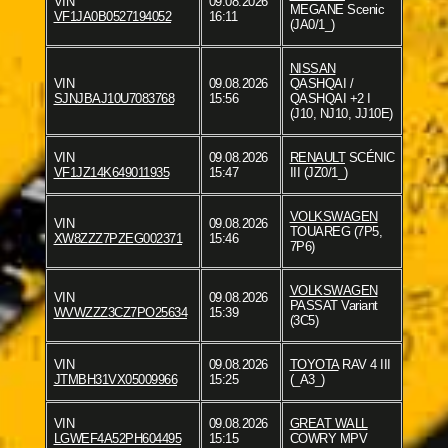
VIN
09.08.2026
MEGANE Scenic
VF1JA0B0527194052
16:11
(JA0/1_)
NISSAN
VIN
09.08.2026
QASHQAI /
SJNJBAJ10U7083768
15:56
QASHQAI +2 I
(J10, NJ10, JJ10E)
VIN
09.08.2026
RENAULT
SCÉNIC
VF1JZ14K649011935
15:47
III (JZ0/1_)
VOLKSWAGEN
VIN
09.08.2026
TOUAREG (7P5,
XW8ZZZ7PZEG002371
15:46
7P6)
VOLKSWAGEN
VIN
09.08.2026
PASSAT Variant
WVWZZZ3CZ7PO25634
15:39
(3C5)
VIN
09.08.2026
TOYOTA
RAV 4 III
JTMBH31VX05009966
15:25
(_A3_)
VIN
09.08.2026
GREAT WALL
LGWEF4A52PH604495
15:15
COWRY MPV