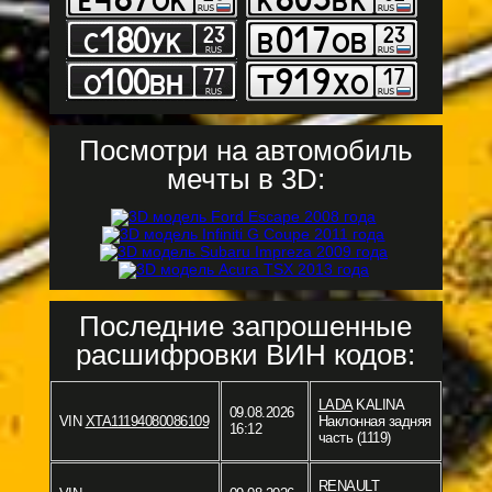
Посмотри на автомобиль
мечты в 3D:
Последние запрошенные
расшифровки ВИН кодов:
LADA
KALINA
09.08.2026
VIN
XTA11194080086109
Наклонная задняя
16:12
часть (1119)
RENAULT