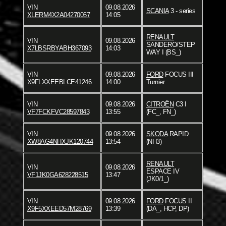
VIN
09.08.2026
SCANIA
3 - series
XLERM4X2A04270057
14:05
RENAULT
VIN
09.08.2026
SANDERO/STEP
X7LBSRBYABH367093
14:03
WAY I (BS_)
VIN
09.08.2026
FORD
FOCUS III
X9FLXXEEBLCE41246
14:00
Turnier
VIN
09.08.2026
CITROËN
C3 I
VF7FCKFVC28597843
13:55
(FC_, FN_)
VIN
09.08.2026
SKODA
RAPID
XW8AG4NHXJK120744
13:54
(NH3)
RENAULT
VIN
09.08.2026
ESPACE IV
VF1JK0GA628228515
13:47
(JK0/1_)
VIN
09.08.2026
FORD
FOCUS II
X9F5XXEED57M28769
13:39
(DA_, HCP, DP)