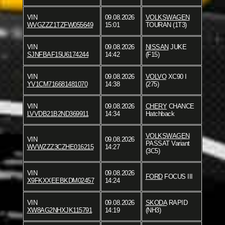
VIN
09.08.2026
VOLKSWAGEN
WVGZZZ1TZFW055649
15:01
TOURAN (1T3)
VIN
09.08.2026
NISSAN
JUKE
SJNFBAF15U6174244
14:42
(F15)
VIN
09.08.2026
VOLVO
XC90 I
YV1CM716681481070
14:38
(275)
VIN
09.08.2026
CHERY
CHANCE
LVVDB21B2ND369911
14:34
Hatchback
VOLKSWAGEN
VIN
09.08.2026
PASSAT Variant
WVWZZZ3CZHE016215
14:27
(3C5)
VIN
09.08.2026
FORD
FOCUS III
X9FKXXEEBKDM02457
14:24
VIN
09.08.2026
SKODA
RAPID
XW8AG2NHXJK115791
14:19
(NH3)