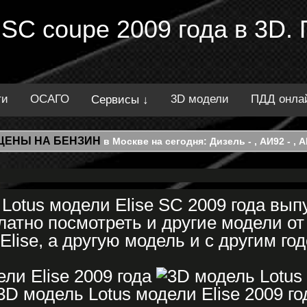
e SC coupe 2009 года в 3D
ти
ОСАГО
3D модели
ПДД онла
Сервисы ↓
ЦЕНЫ НА БЕНЗИН
в Москве на сегодня: Дизель - , АИ92 - , АИ
Lotus модели Elise SC 2009 года вып
атно посмотреть и другие модели от
Elise, а другую модель и с другим го