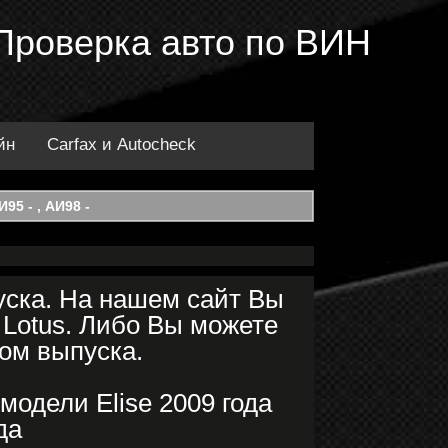
. Проверка авто по ВИН
йн
Carfax и Autocheck
95 - , АИ98 -
уска. На нашем сайт Вы
 Lotus. Либо Вы можете
дом выпуска.