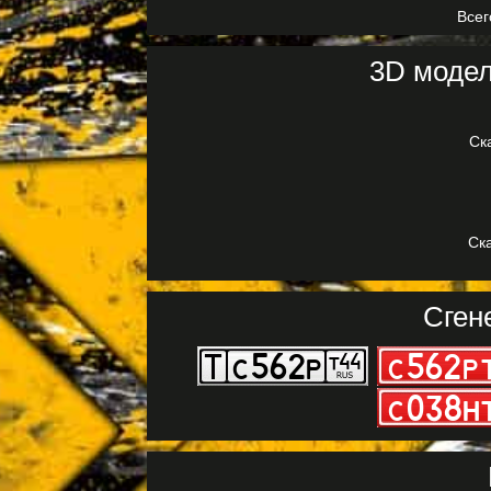
Всег
3D модел
Ск
Ска
Сген