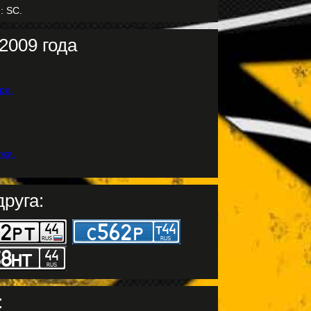
: SC.
2009 года
руга:
: