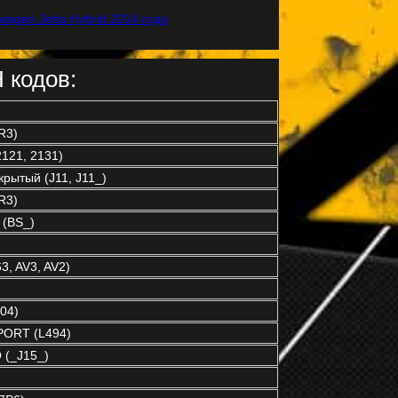
 кодов:
R3)
121, 2131)
рытый (J11, J11_)
R3)
(BS_)
3, AV3, AV2)
04)
ORT (L494)
(_J15_)