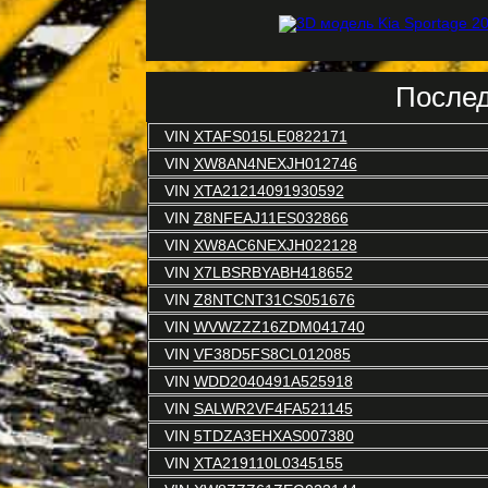
Послед
VIN
XTAFS015LE0822171
VIN
XW8AN4NEXJH012746
VIN
XTA21214091930592
VIN
Z8NFEAJ11ES032866
VIN
XW8AC6NEXJH022128
VIN
X7LBSRBYABH418652
VIN
Z8NTCNT31CS051676
VIN
WVWZZZ16ZDM041740
VIN
VF38D5FS8CL012085
VIN
WDD2040491A525918
VIN
SALWR2VF4FA521145
VIN
5TDZA3EHXAS007380
VIN
XTA219110L0345155