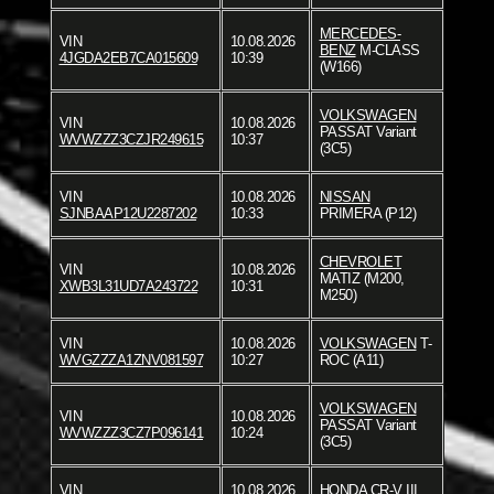
MERCEDES-
VIN
10.08.2026
BENZ
M-CLASS
4JGDA2EB7CA015609
10:39
(W166)
VOLKSWAGEN
VIN
10.08.2026
PASSAT Variant
WVWZZZ3CZJR249615
10:37
(3C5)
VIN
10.08.2026
NISSAN
SJNBAAP12U2287202
10:33
PRIMERA (P12)
CHEVROLET
VIN
10.08.2026
MATIZ (M200,
XWB3L31UD7A243722
10:31
M250)
VIN
10.08.2026
VOLKSWAGEN
T-
WVGZZZA1ZNV081597
10:27
ROC (A11)
VOLKSWAGEN
VIN
10.08.2026
PASSAT Variant
WVWZZZ3CZ7P096141
10:24
(3C5)
VIN
10.08.2026
HONDA
CR-V III