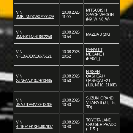
MITSUBISHI
VIN
10.08.2026
SPACE WAGON
JMBLNN94WXZ000426
11:00
(N9_W, N8_W)
VIN
10.08.2026
MAZDA
3 (BK)
JMZBK14Z591802258
10:54
RENAULT
VIN
10.08.2026
MEGANE I
VF1BA0E0516676121
10:52
(BA0/1_)
NISSAN
VIN
10.08.2026
QASHQAI /
SJNFAAJ10U2613485
10:50
QASHQAI +2 I
(J10, NJ10, JJ10E)
SUZUKI
GRAND
VIN
10.08.2026
VITARA II (JT, TE,
JSAJTDA4V00213406
10:43
TD)
TOYOTA
LAND
VIN
10.08.2026
CRUISER PRADO
4T1BF1FKXHU807907
10:40
(_J15_)