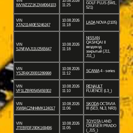
VIN
10.08.2026
GOLF PLUS (5M1,
WVWZZZ1KZAM064103
11:25
521)
VIN
10.08.2026
LADA
NOVA (2105)
XTA211440E5246247
11:18
NISSAN
QASHQAI II
VIN
10.08.2026
вездеход
SJNFAAJ11U2565647
11:18
закрытый (J11,
J11_)
VIN
10.08.2026
SCANIA
4 - series
YS2R4X20001289998
11:12
VIN
10.08.2026
RENAULT
VF1LZBR0545459302
11:10
FLUENCE (L3_)
VIN
10.08.2026
SKODA
OCTAVIA
XW8AC2NH4MK124017
11:06
III (5E3, NL3, NR3)
TOYOTA
LAND
VIN
10.08.2026
CRUISER PRADO
JTEBR3FJ90K169496
11:05
(_J15_)