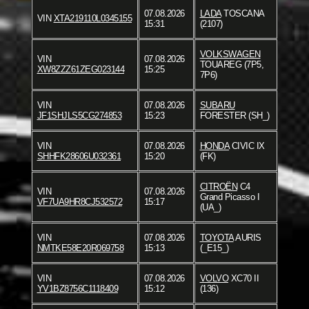
07.08.2026
LADA
TOSCANA
VIN
XTA219110L0345155
15:31
(2107)
VOLKSWAGEN
VIN
07.08.2026
TOUAREG (7P5,
XW8ZZZ61ZEG023144
15:25
7P6)
VIN
07.08.2026
SUBARU
JF1SHJLS5CG274853
15:23
FORESTER (SH_)
VIN
07.08.2026
HONDA
CIVIC IX
SHHFK28606U032361
15:20
(FK)
CITROËN
C4
VIN
07.08.2026
Grand Picasso I
VF7UA9HR8CJ532572
15:17
(UA_)
VIN
07.08.2026
TOYOTA
AURIS
NMTKE58E20R069758
15:13
(_E15_)
VIN
07.08.2026
VOLVO
XC70 II
YV1BZ8756C1118409
15:12
(136)