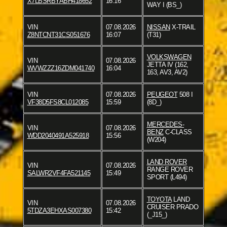
X7LBSRBYABH418652
16:16
WAY I (BS_)
VIN
07.08.2026
NISSAN
X-TRAIL
Z8NTCNT31CS051676
16:07
(T31)
VOLKSWAGEN
VIN
07.08.2026
JETTA IV (162,
WVWZZZ16ZDM041740
16:04
163, AV3, AV2)
VIN
07.08.2026
PEUGEOT
508 I
VF38D5FS8CL012085
15:59
(8D_)
MERCEDES-
VIN
07.08.2026
BENZ
C-CLASS
WDD2040491A525918
15:56
(W204)
LAND ROVER
VIN
07.08.2026
RANGE ROVER
SALWR2VF4FA521145
15:49
SPORT (L494)
TOYOTA
LAND
VIN
07.08.2026
CRUISER PRADO
5TDZA3EHXAS007380
15:42
(_J15_)