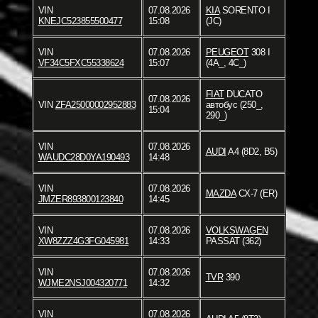
VIN
07.08.2026
KIA
SORENTO I
KNEJC523855500477
15:08
(JC)
VIN
07.08.2026
PEUGEOT
308 I
VF34C5FXC55338624
15:07
(4A_, 4C_)
FIAT
DUCATO
07.08.2026
VIN
ZFA25000002952883
автобус (250_,
15:04
290_)
VIN
07.08.2026
AUDI
A4 (8D2, B5)
WAUDC28D0YA190493
14:48
VIN
07.08.2026
MAZDA
CX-7 (ER)
JMZER893800123840
14:45
VIN
07.08.2026
VOLKSWAGEN
XW8ZZZ4G3FG045981
14:33
PASSAT (362)
VIN
07.08.2026
TVR
390
WJME2NSJ004320771
14:32
VIN
07.08.2026