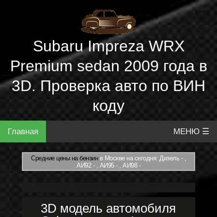
Subaru Impreza WRX
Premium sedan 2009 года в
3D. Проверка авто по ВИН
коду
Главная
МЕНЮ ☰
Средние цены на бензин
в Москве на сегодня: Дизель - ,
АИ92 - , АИ95 - , АИ98 -
3D модель автомобиля