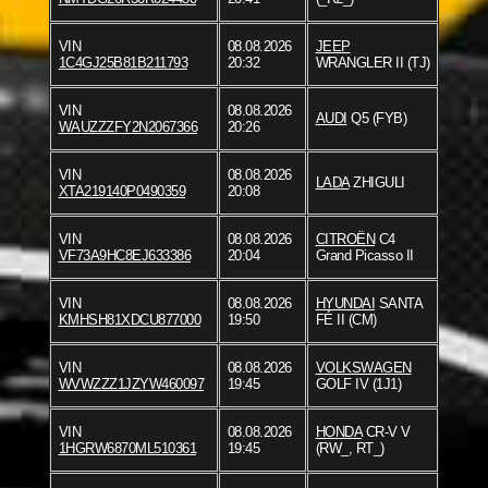
VIN
08.08.2026
JEEP
1C4GJ25B81B211793
20:32
WRANGLER II (TJ)
VIN
08.08.2026
AUDI
Q5 (FYB)
WAUZZZFY2N2067366
20:26
VIN
08.08.2026
LADA
ZHIGULI
XTA219140P0490359
20:08
VIN
08.08.2026
CITROËN
C4
VF73A9HC8EJ633386
20:04
Grand Picasso II
VIN
08.08.2026
HYUNDAI
SANTA
KMHSH81XDCU877000
19:50
FÉ II (CM)
VIN
08.08.2026
VOLKSWAGEN
WVWZZZ1JZYW460097
19:45
GOLF IV (1J1)
VIN
08.08.2026
HONDA
CR-V V
1HGRW6870ML510361
19:45
(RW_, RT_)