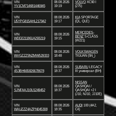
VIN
08.08.2026
VOLVO
XC90 I
YV1CM714681446945
19:19
(275)
VIN
08.08.2026
KIA
SPORTAGE
U5YPG815AHL217942
19:17
(QL, QLE)
MERCEDES-
VIN
08.08.2026
BENZ
S-CLASS
WDD2211861A293219
19:15
(W221)
VIN
08.08.2026
VOLKSWAGEN
WVGZZZ5NZMW529333
18:48
TIGUAN (5N_)
VIN
08.08.2026
SUBARU
LEGACY
4S3BH665826678678
18:37
III универсал (BH)
NISSAN
VIN
08.08.2026
QASHQAI /
SJNFAAJ10U1249452
18:37
QASHQAI +2 I
(J10, NJ10, JJ10E)
VIN
08.08.2026
AUDI
100 (4A2,
WAUZZZ4AZPN045308
18:35
C4)