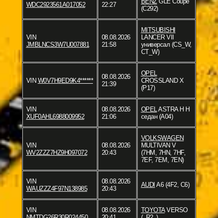
BENZ
GLE Coupe
WDC2923561A017052
22:27
(C292)
MITSUBISHI
VIN
08.08.2026
LANCER VII
JMBLNCS3W7U007881
21:58
универсал (CS_W,
CT_W)
OPEL
08.08.2026
VIN
W0V7H9ED9K4******
CROSSLAND X
21:39
(P17)
VIN
08.08.2026
OPEL
ASTRA H H
XUF0AHL6988009952
21:06
седан (A04)
VOLKSWAGEN
VIN
08.08.2026
MULTIVAN V
WV2ZZZ7HZ9H097072
20:43
(7HM, 7HN, 7HF,
7EF, 7EM, 7EN)
VIN
08.08.2026
AUDI
A6 (4F2, C6)
WAUZZZ4F97N138985
20:43
VIN
08.08.2026
TOYOTA
VERSO
NMTDG26R30R024450
20:41
(_R2_)