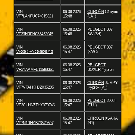
VIN
06.08.2026
CITROËN
C4 купе
VF7LANFUC74615821
15:48
(LA_)
VIN
06.08.2026
PEUGEOT
307
VF33HRFNC83452045
15:48
SW (3H)
VIN
06.08.2026
PEUGEOT
307
VF33C9HYC84628713
15:47
(3A/C)
VIN
06.08.2026
PEUGEOT
VF3YAAMFB11598361
15:47
BOXER Фургон
VIN
06.08.2026
CITROËN
JUMPY
VF7VFAHKHJZ035285
15:47
Фургон (V_)
VIN
06.08.2026
PEUGEOT
2008 I
VF3CUHNZTHY070746
15:47
(CU_)
VIN
06.08.2026
CITROËN
XSARA
VF7N1RHYB73570597
15:47
(N1)