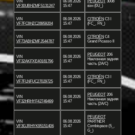
VIN
06.08.2026
PEUGEOT
3008
VF30UBHZMFS131247
15:47
вэн (0U_)
VIN
06.08.2026
CITROËN
C3 I
VF7FC8HZC28959204
15:47
(FC_, FN_)
VIN
06.08.2026
CITROËN
C4
VF73ABHZMFJ544787
15:47
Grand Picasso II
PEUGEOT
206
VIN
06.08.2026
Наклонная задняя
VF32AKFXE40181796
15:47
часть (2A/C)
VIN
06.08.2026
CITROËN
C3 I
VF7FLNFUC27029725
15:47
(FC_, FN_)
PEUGEOT
206
VIN
06.08.2026
Наклонная задняя
VF32HRHYF42749499
15:47
часть (2A/C)
PEUGEOT
VIN
06.08.2026
PARTNER
VF3GJRHYK95151406
15:47
Combispace (5_,
G_)