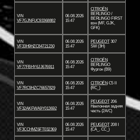
CITROËN
BERLINGO /
VIN
06.08.2026
BERLINGO FIRST
VF7GJNFUC93368882
15:47
вэн (MF, GJK,
GFK)
VIN
06.08.2026
PEUGEOT
307
VF33H9HZC84721230
15:47
SW (3H)
CITROËN
VIN
06.08.2026
BERLINGO
VF77FBHY6JJ676911
15:47
Фургон (B9)
VIN
06.08.2026
CITROËN
C5 II
VF7RC9HZC76657829
15:47
(RC_)
PEUGEOT
206
VIN
06.08.2026
Наклонная задняя
VF32AKFWA9Y013692
15:47
часть (2A/C)
VIN
06.08.2026
PEUGEOT
208 I
VF3CCHMZ6FT032369
15:47
(CA_, CC_)