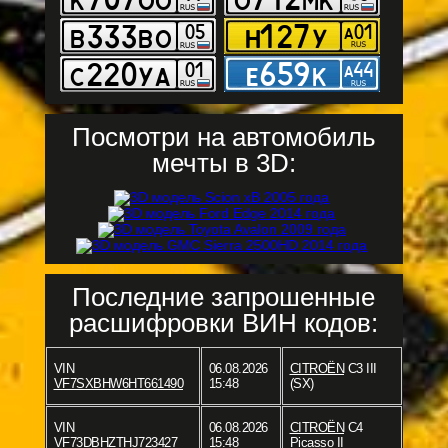
Посмотри на автомобиль
мечты в 3D:
Последние запрошенные
расшифровки ВИН кодов:
VIN
06.08.2026
CITROËN
C3 III
VF7SXBHW6HT661490
15:48
(SX)
VIN
06.08.2026
CITROËN
C4
VF73DBHZTHJ723427
15:48
Picasso II